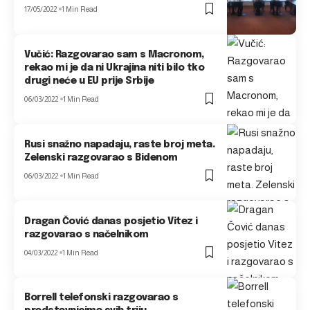
17/05/2022
1 Min Read
Vučić: Razgovarao sam s Macronom,
rekao mi je da ni Ukrajina niti bilo tko
drugi neće u EU prije Srbije
06/03/2022
1 Min Read
Rusi snažno napadaju, raste broj meta.
Zelenski razgovarao s Bidenom
06/03/2022
1 Min Read
Dragan Čović danas posjetio Vitez i
razgovarao s načelnikom
04/03/2022
1 Min Read
Borrell telefonski razgovarao s