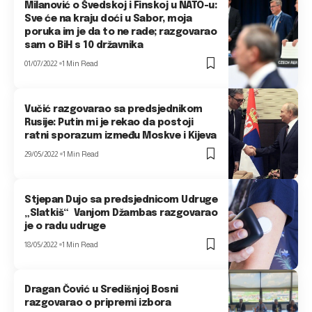
Milanović o Švedskoj i Finskoj u NATO-u:
Sve će na kraju doći u Sabor, moja
poruka im je da to ne rade; razgovarao
sam o BiH s 10 državnika
01/07/2022
1 Min Read
Vučić razgovarao sa predsjednikom
Rusije: Putin mi je rekao da postoji
ratni sporazum između Moskve i Kijeva
29/05/2022
1 Min Read
Stjepan Dujo sa predsjednicom Udruge
„Slatkiš“ Vanjom Džambas razgovarao
je o radu udruge
18/05/2022
1 Min Read
Dragan Čović u Središnjoj Bosni
razgovarao o pripremi izbora