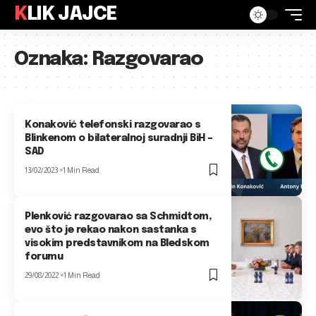
KLIK JAJCE
Oznaka:
Razgovarao
Konaković telefonski razgovarao s
Blinkenom o bilateralnoj suradnji BiH –
SAD
13/02/2023
1 Min Read
Plenković razgovarao sa Schmidtom,
evo što je rekao nakon sastanka s
visokim predstavnikom na Bledskom
forumu
29/08/2022
1 Min Read