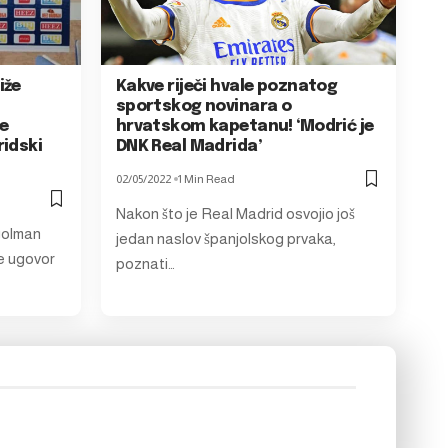
iže
Kakve riječi hvale poznatog
sportskog novinara o
je
hrvatskom kapetanu! ‘Modrić je
ridski
DNK Real Madrida’
02/05/2022
1 Min Read
Nakon što je Real Madrid osvojio još
golman
jedan naslov španjolskog prvaka,
e ugovor
poznati…