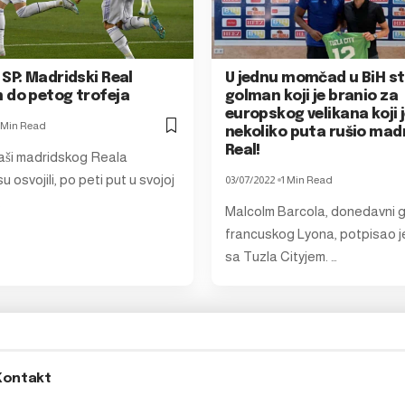
SP: Madridski Real
U jednu momčad u BiH st
 do petog trofeja
golman koji je branio za
europskog velikana koji 
 Min Read
nekoliko puta rušio mad
Real!
ši madridskog Reala
 osvojili, po peti put u svojoj
03/07/2022
1 Min Read
…
Malcolm Barcola, donedavni 
francuskog Lyona, potpisao j
sa Tuzla Cityjem. …
Kontakt