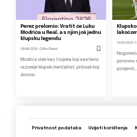
Perez prelomio: Vratit će Luku
Klupsko 
Modrića u Real, a s njim još jednu
lakoćom
klupsku legendu
12/02/2023
1
03/06/2026
2 Min Read
Nogometa
Modrića vide kao čovjeka koji savršeno
ponovno su
razumije klupski mentalitet, pritisak koji
povijesti,
donosi…
Privatnost podataka
Uvijeti korištenja