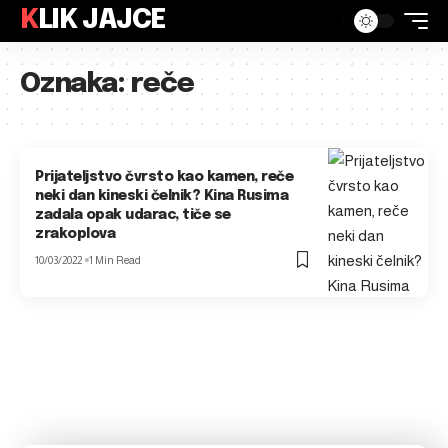
KLIK JAJCE
Oznaka:
reče
Prijateljstvo čvrsto kao kamen, reče
neki dan kineski čelnik? Kina Rusima
zadala opak udarac, tiče se
zrakoplova
10/03/2022
1 Min Read