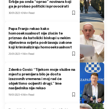
Srbije pa onda “oprao” novinara koji
ga je probao politički isprovocirati
30/01/2023
0 Min Read
Papa Franjo rekao kako
homoseksualnost nije zločin te
priznao da katolički biskupi u nekim
dijelovima svijeta podržavaju zakone
koji kriminaliziraju homoseksualnost
25/01/2023
1 Min Read
Zdenko Ćosić: “Tijekom moje službe na
mjestu premijera bilo je dosta
izazovnih vremena i moj rad će
objektivno ocijeniti drugi.” Ime
nasljednika nije rekao
19/01/2023
0 Min Read