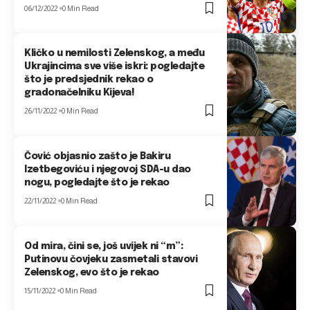
06/12/2022
0 Min Read
Kličko u nemilosti Zelenskog, a među
Ukrajincima sve više iskri: pogledajte
što je predsjednik rekao o
gradonačelniku Kijeva!
26/11/2022
0 Min Read
Čović objasnio zašto je Bakiru
Izetbegoviću i njegovoj SDA-u dao
nogu, pogledajte što je rekao
22/11/2022
0 Min Read
Od mira, čini se, još uvijek ni “m”:
Putinovu čovjeku zasmetali stavovi
Zelenskog, evo što je rekao
15/11/2022
0 Min Read