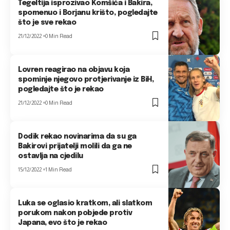
Tegeltija isprozivao Komšića i Bakira,
spomenuo i Borjanu krišto, pogledajte
što je sve rekao
21/12/2022
0 Min Read
Lovren reagirao na objavu koja
spominje njegovo protjerivanje iz BiH,
pogledajte što je rekao
21/12/2022
0 Min Read
Dodik rekao novinarima da su ga
Bakirovi prijatelji molili da ga ne
ostavlja na cjedilu
15/12/2022
1 Min Read
Luka se oglasio kratkom, ali slatkom
porukom nakon pobjede protiv
Japana, evo što je rekao