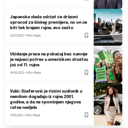
Japanska vlada održat će državni
sprovod za bivšeg premijera, no on će
biti tek krajem rujna, evo zašto
22/07/2022
1 Min Read
Ukidanje prava na pobačaj bez sumnje
je najveći potres u američkom društvu
još od 11. rujna
24/06/2022
1 Min Read
Vulić: Džaferović je rizični sudionik u
nemilom događaju iz rujna 2001.
godine, a da ne spominjem njegova
ratna nedjela
11/05/2022
1 Min Read