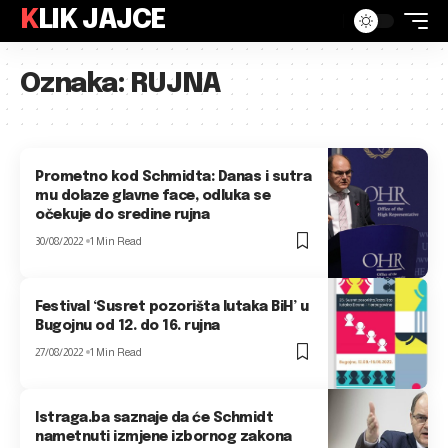
KLIK JAJCE
Oznaka:
RUJNA
Prometno kod Schmidta: Danas i sutra
mu dolaze glavne face, odluka se
očekuje do sredine rujna
30/08/2022
1 Min Read
Festival ‘Susret pozorišta lutaka BiH’ u
Bugojnu od 12. do 16. rujna
27/08/2022
1 Min Read
Istraga.ba saznaje da će Schmidt
nametnuti izmjene izbornog zakona