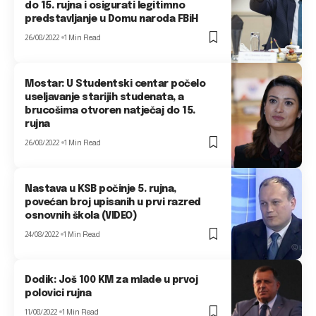
do 15. rujna i osigurati legitimno
predstavljanje u Domu naroda FBiH
26/08/2022
1 Min Read
Mostar: U Studentski centar počelo
useljavanje starijih studenata, a
brucošima otvoren natječaj do 15.
rujna
26/08/2022
1 Min Read
Nastava u KSB počinje 5. rujna,
povećan broj upisanih u prvi razred
osnovnih škola (VIDEO)
24/08/2022
1 Min Read
Dodik: Još 100 KM za mlade u prvoj
polovici rujna
11/08/2022
1 Min Read