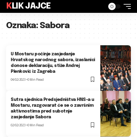
KLIK JAJCE
Oznaka:
Sabora
U Mostaru počinje zasjedanje
Hrvatskog narodnog sabora, izaslanici
donose deklaraciju, stiže Andrej
Plenković iz Zagreba
04/02/2023
0 Min Read
Sutra sjednica Predsjedništva HNS-a u
Mostaru, razgovarat će se o završnim
aktivnostima pred subotnje
zasjedanje Sabora
02/02/2023
0 Min Read