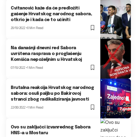
Cvitanović kaže da će predložiti
gašenje Hrvatskog narodnog sabora,
otkrio je i kada će to učiniti
20/10/2022
0 Min Read
Na današnji dnevni red Sabora
uvrštena rasprava o proglašenju
Komšića nepoželjnim u Hrvatskoj
07/10/2022
1 Min Read
Brutalna reakcija Hrvatskog narodnog
sabora: osuli paljbu po Bakirovoj
stranci zbog radikaliziranja javnosti
22/08/2022
1 Min Read
Ovo su zaključci izvanrednog Sabora
HNS-a u Mostaru