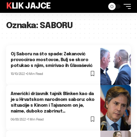
KLIK JAJCE
Oznaka:
SABORU
Oj Saboru na što spade: Zekanović
provocirao mostovce, Bulj se skoro
potukao s njim, smirivao ih Glavašević
18/10/2022
0 Min Read
Američki državnik tajnik Blinken kao da
je u Hrvatskom narodnom saboru: oko
situacije s Kinom i Tajvanom on je,
naime, duboko zabrinut…
06/08/2022
1 Min Read