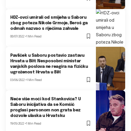
HDZ-ovci umirali od smijeha u Saboru
zbog poteza Nikole Grmoje, Beroš ga
odmah nazvao s riječima zahvale
08/07/2022
1 Min Read
Pavliček u Saboru postavio zastavu
Hrvata u BiH: Nesposobni ministar
vanjskih poslova ne reagira na fizičku
ugroženost Hrvata u BiH
03/06/2022
1 Min Read
Neće više moći kod Stankovića? U
Saboru inicijativa da se Komšić
proglasi personom non grata bez
dozvole ulaska u Hrvatsku
19/05/2022
1 Min Read