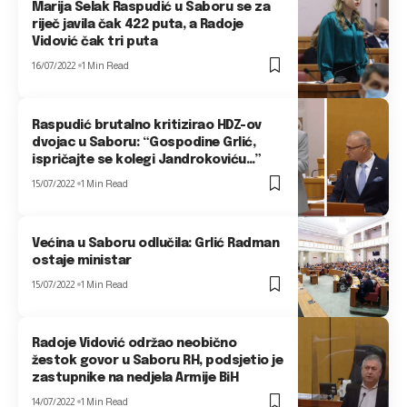
Marija Selak Raspudić u Saboru se za
riječ javila čak 422 puta, a Radoje
Vidović čak tri puta
16/07/2022
1 Min Read
Raspudić brutalno kritizirao HDZ-ov
dvojac u Saboru: “Gospodine Grlić,
ispričajte se kolegi Jandrokoviću…”
15/07/2022
1 Min Read
Većina u Saboru odlučila: Grlić Radman
ostaje ministar
15/07/2022
1 Min Read
Radoje Vidović održao neobično
žestok govor u Saboru RH, podsjetio je
zastupnike na nedjela Armije BiH
14/07/2022
1 Min Read