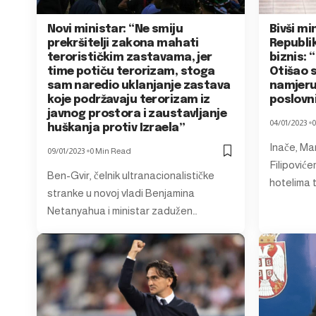
Novi ministar: “Ne smiju
Bivši mi
prekršitelji zakona mahati
Republi
terorističkim zastavama, jer
biznis:
time potiču terorizam, stoga
Otišao s
sam naredio uklanjanje zastava
namjeru
koje podržavaju terorizam iz
poslovn
javnog prostora i zaustavljanje
04/01/2023
0
huškanja protiv Izraela”
Inače, Ma
09/01/2023
0 Min Read
Filipović
Ben-Gvir, čelnik ultranacionalističke
hotelima 
stranke u novoj vladi Benjamina
Netanyahua i ministar zadužen…