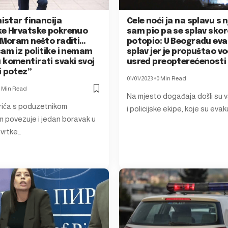
nistar financija
Cele noći ja na splavu s 
ke Hrvatske pokrenuo
sam pio pa se splav sko
 “Moram nešto raditi…
potopio: U Beogradu eva
am iz politike i nemam
splav jer je propuštao v
 komentirati svaki svoj
usred preopterećenosti
i potez”
01/01/2023
0 Min Read
 Min Read
Na mjesto događaja došli su 
rića s poduzetnikom
i policijske ekipe, koje su evak
em povezuje i jedan boravak u
tvrtke…