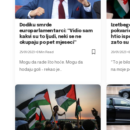
Dodiku smrde
Izetbeg
europarlamentarci: “Vidio sam
pokvari
kakvi su to ljudi, neki se ne
htio isp
okupaju po pet mjeseci”
zato su
25/01/2023
0 Min Read
20/01/2023
0
Mogu da rade što hoće. Mogu da
“To je bil
hodaju goli - rekao je…
na moje p