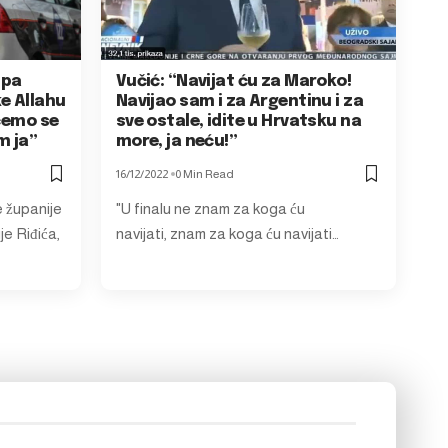
 pa
Vučić: “Navijat ću za Maroko!
e Allahu
Navijao sam i za Argentinu i za
 ćemo se
sve ostale, idite u Hrvatsku na
m ja”
more, ja neću!”
16/12/2022
0 Min Read
 županije
"U finalu ne znam za koga ću
je Riđića,
navijati, znam za koga ću navijati…