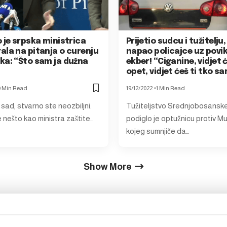
 je srpska ministrica
Prijetio sudcu i tužitelju,
ala na pitanja o curenju
napao policajce uz povik
ka: “Što sam ja dužna
ekber! “Ciganine, vidjet
opet, vidjet ćeš ti tko sa
0 Min Read
19/12/2022
1 Min Read
sad, stvarno ste neozbiljni.
Tužiteljstvo Srednjobosanske
 nešto kao ministra zaštite…
podiglo je optužnicu protiv Mu
kojeg sumnjiče da…
Show More