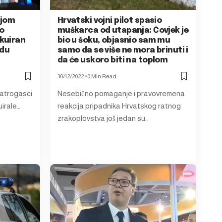
njom
Hrvatski vojni pilot spasio
ro
muškarca od utapanja: Čovjek je
kuiran
bio u šoku, objasnio sam mu
odu
samo da se više ne mora brinuti i
da će uskoro biti na toplom
30/12/2022
0 Min Read
vatrogasci
Nesebično pomaganje i pravovremena
uirale…
reakcija pripadnika Hrvatskog ratnog
zrakoplovstva još jedan su…