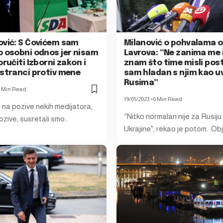
ović: S Čovićem sam
Milanović o pohvalama 
o osobni odnos jer nisam
Lavrova: “Ne zanima me 
oručiti Izborni zakon i
znam što time misli posti
 stranci protiv mene
sam hladan s njim kao uv
Rusima”
 Min Read
19/01/2023
0 Min Read
o na pozive nekih medijatora,
“Nitko normalan nije za Rusiju 
ozive, susretali smo…
Ukrajine", rekao je potom. Ob