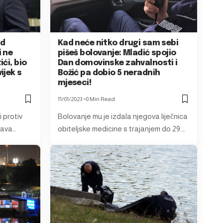
od
Kad neće nitko drugi sam sebi
i ne
pišeš bolovanje: Mladić spojio
ći, bio
Dan domovinske zahvalnosti i
ijek s
Božić pa dobio 5 neradnih
mjeseci!
11/01/2023
0 Min Read
i protiv
Bolovanje mu je izdala njegova liječnica
java…
obiteljske medicine s trajanjem do 29.…