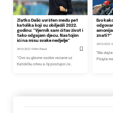
Zlatko Dalić uvršten među pet
Evo kako
katolika koji su obilježili 2022.
odgovar
godinu: “Vjernik sam čitav život i
amonija
tako odgajam djecu. Nastojim
znati?”
ići na misu svake nedjelje”
28/12/2022
30/12/2022
0 Min Read
"Ma dajte 
“Ovo su glavne osobe vezane uz
Pitajte me
Katoličku crkvu a čiji postupci će…