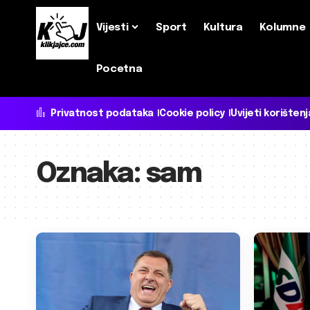
Vijesti
Sport
Kultura
Kolumne
Pocetna
Privatnost podataka
Cookie policy
Uvijeti korištenj
Oznaka:
sam