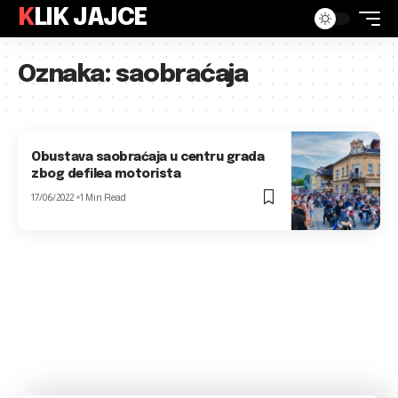
KLIK JAJCE
Oznaka:
saobraćaja
Obustava saobraćaja u centru grada
zbog defilea motorista
17/06/2022
1 Min Read