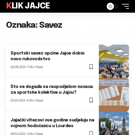
KLIK JAJCE
Oznaka:
Savez
Sportski savez općine Jajce dobio
novo rukovodstvo
06/09/2024
1 Min Read
Što se događa sa raspodjelom novaca
za sportske kolektive u Jajcu?
05/05/2024
4 Min Read
Jajački vitezovi ove godine sudjeluju na
vojnom hodočašću u Lourdes
09/02/2024
3 Min Read