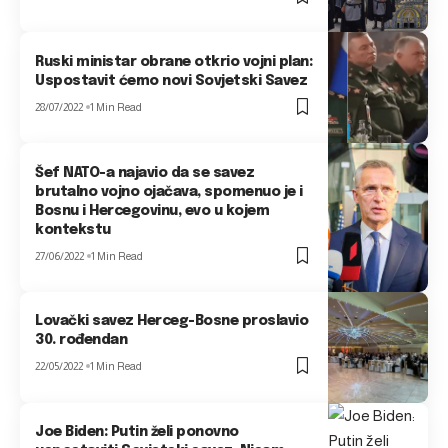
Ruski ministar obrane otkrio vojni plan:
Uspostavit ćemo novi Sovjetski Savez
28/07/2022
1 Min Read
Šef NATO-a najavio da se savez
brutalno vojno ojačava, spomenuo je i
Bosnu i Hercegovinu, evo u kojem
kontekstu
27/06/2022
1 Min Read
Lovački savez Herceg-Bosne proslavio
30. rođendan
22/05/2022
1 Min Read
Joe Biden: Putin želi ponovno