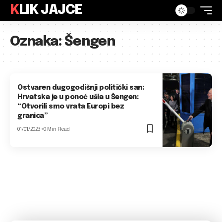
KLIK JAJCE
Oznaka:
Šengen
Ostvaren dugogodišnji politički san:
Hrvatska je u ponoć ušla u Šengen:
“Otvorili smo vrata Europi bez
granica”
01/01/2023
0 Min Read