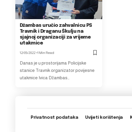
Džambas uručio zahvalnicu PS
Travnik i Draganu Škulju na
sjajnoj organizaciji za vrijeme
utakmice
12/05/2022
1 Min Read
Danas je u prostorijama Policijske
stanice Travnik organizator povijesne
utakmice Ivica Džambas…
Privatnost podataka
Uvijeti korištenja