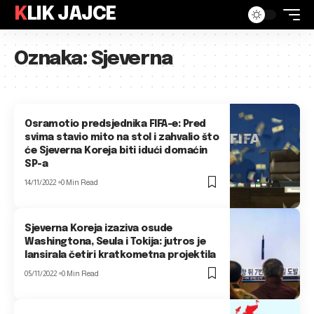
KLIK JAJCE
Oznaka:
Sjeverna
Osramotio predsjednika FIFA-e: Pred
svima stavio mito na stol i zahvalio što
će Sjeverna Koreja biti idući domaćin
SP-a
14/11/2022
0 Min Read
Sjeverna Koreja izaziva osude
Washingtona, Seula i Tokija: jutros je
lansirala četiri kratkometna projektila
05/11/2022
0 Min Read