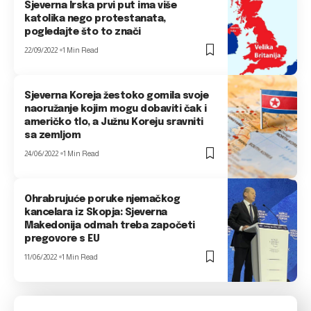
Sjeverna Irska prvi put ima više
katolika nego protestanata,
pogledajte što to znači
22/09/2022
1 Min Read
Sjeverna Koreja žestoko gomila svoje
naoružanje kojim mogu dobaviti čak i
američko tlo, a Južnu Koreju sravniti
sa zemljom
24/06/2022
1 Min Read
Ohrabrujuće poruke njemačkog
kancelara iz Skopja: Sjeverna
Makedonija odmah treba započeti
pregovore s EU
11/06/2022
1 Min Read