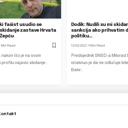
i fašist usudio se
Dodik: Nudili su mi skida
 skidanje zastave Hrvata
sankcija ako prihvatim 
u Žepču
politiku…
1 Min Read
12/02/2022
1 Min Read
a nakon što je na svom
Predsjednik SNSD-a Milorad 
profilu najavio skidanje…
istaknuo je da ne odlučuje lid
Bakir…
Kontakt