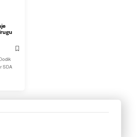
nje
drugu
Dodik
er SDA