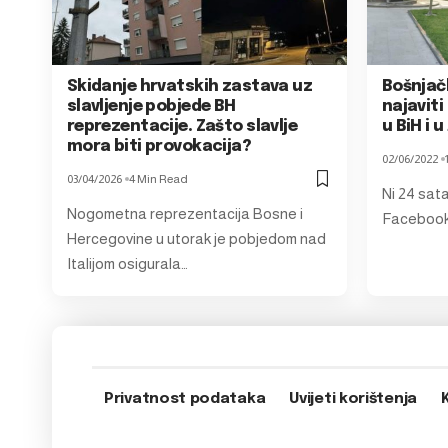
Skidanje hrvatskih zastava uz
Bošnjačk
slavljenje pobjede BH
najaviti
reprezentacije. Zašto slavlje
u BiH i 
mora biti provokacija?
02/06/2022
03/04/2026
4 Min Read
Ni 24 sat
Nogometna reprezentacija Bosne i
Facebook 
Hercegovine u utorak je pobjedom nad
Italijom osigurala…
Privatnost podataka
Uvijeti korištenja