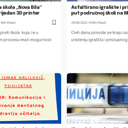
 škola „Nova Bila“
Asfaltirano igralište i p
rijedan 3D printer
put područnoj školi na 
1 Min Read
24/06/2022
0 Min Read
prvih škola koja će u
Ovih dana privode se kraju ra
m procesu imati mogućnost
uređenju igrališta i pristupno