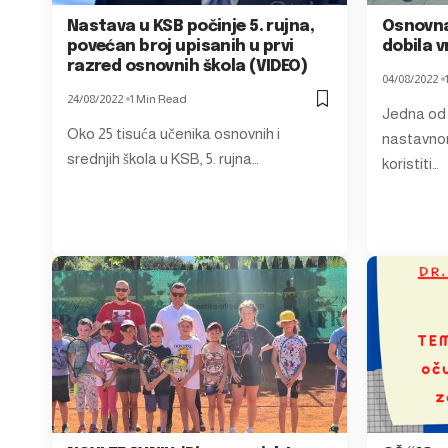
Nastava u KSB počinje 5. rujna,
Osnovna
povećan broj upisanih u prvi
dobila v
razred osnovnih škola (VIDEO)
04/08/2022
24/08/2022
1 Min Read
Jedna od 
Oko 25 tisuća učenika osnovnih i
nastavno
srednjih škola u KSB, 5. rujna…
koristiti…