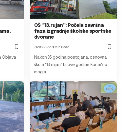
u
OŠ “13.rujan”: Počela završna
dama,
faza izgradnje školske sportske
dvorane
26/08/2022
1 Min Read
jih Objava
Nakon 35 godina postojana, osnovna
škola "13.rujan" bi ove godine konačno
mogla…