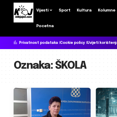
Vijesti
Sport
Kultura
Kolumne
Pocetna
Privatnost podataka
Cookie policy
Uvijeti korištenj
Oznaka:
ŠKOLA