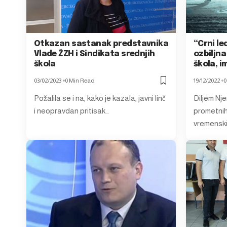
Otkazan sastanak predstavnika
“Crni le
Vlade ŽZH i Sindikata srednjih
ozbiljna
škola
škola, i
03/02/2023
0 Min Read
19/12/2022
0
Požalila se i na, kako je kazala, javni linč
Diljem Nje
i neopravdan pritisak…
prometnih
vremensk