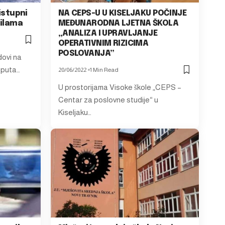
ristupni
NA CEPS-U U KISELJAKU POČINJE
Milama
MEĐUNARODNA LJETNA ŠKOLA
„ANALIZA I UPRAVLJANJE
OPERATIVNIM RIZICIMA
POSLOVANJA”
dovi na
g puta…
20/06/2022
1 Min Read
U prostorijama Visoke škole „CEPS –
Centar za poslovne studije“ u
Kiseljaku…