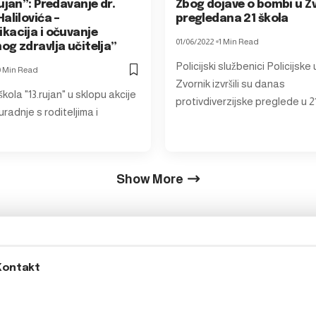
ujan”: Predavanje dr.
Zbog dojave o bombi u Z
alilovića –
pregledana 21 škola
kacija i očuvanje
01/06/2022
1 Min Read
og zdravlja učitelja”
Policijski službenici Policijske
0 Min Read
Zvornik izvršili su danas
ola "13.rujan" u sklopu akcije
protivdiverzijske preglede u 2
radnje s roditeljima i
Show More
Kontakt