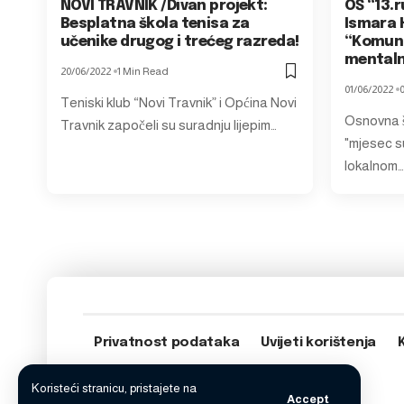
NOVI TRAVNIK /Divan projekt:
OŠ “13.r
Besplatna škola tenisa za
Ismara H
učenike drugog i trećeg razreda!
“Komuni
mentaln
20/06/2022
1 Min Read
01/06/2022
Teniski klub “Novi Travnik” i Općina Novi
Osnovna šk
Travnik započeli su suradnju lijepim…
"mjesec su
lokalnom…
Privatnost podataka
Uvijeti korištenja
Koristeći stranicu, pristajete na
Accept