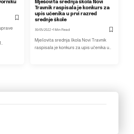
vorniku
Mješovita srednja škola Novi
Travnik raspisala je konkurs za
upis učenika u prvi razred
srednje škole
 uprave
30/05/2022
1 Min Read
Mješovita srednja škola Novi Travnik
1…
raspisala je konkurs za upis učenika u…