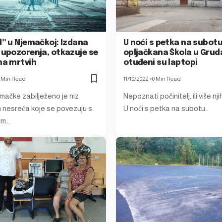
d” u Njemačkoj: Izdana
U noći s petka na subot
 upozorenja, otkazuje se
opljačkana Škola u Gru
ma mrtvih
otuđeni su laptopi
 Min Read
11/10/2022
0 Min Read
mačke zabilježeno je niz
Nepoznati počinitelj, ili više n
 nesreća koje se povezuju s
U noći s petka na subotu…
im…