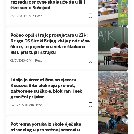
razredu osnovne škole uče da u BiH
žive samo Bošnjaci
24/01/2023
0 Min Read
Počeo opći štrajk prosvjetara u ŽZH:
Druga OŠ Široki Brijeg, dvije područne
škole, te pojedinci u nekim školama
nisu pristupili štrajku
09/01/2023
0 Min Read
I dalje je dramatično na sjeveru
Kosova: Srbi blokiraju promet,
zatvorene su škole, blokirani i neki
granični prijelazi
12/12/2022
0 Min Read
Potresna poruka iz škole dječaka
stradalog u prometnoj nesreći u