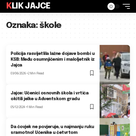
KLIK JAJCE
Oznaka:
škole
Policija rasvijetlila lažne dojave bombi u
KSB: Među osumnjičenim i maloljetnik iz
Jajca
03/06/2026
2 Min Read
Jajce: Učenici osnovnih škola i vrtića
okitili jelke u Adventskom gradu
05/12/2024
1 Min Read
Da čovjek ne povjeruje, u najmanju ruku
sramotno! Učenike u četvrtom