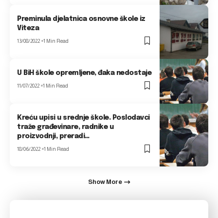
Preminula djelatnica osnovne škole iz
Viteza
13/08/2022
1 Min Read
U BiH škole opremljene, đaka nedostaje
11/07/2022
1 Min Read
Kreću upisi u srednje škole. Poslodavci
traže građevinare, radnike u
proizvodnji, preradi…
18/06/2022
1 Min Read
Show More