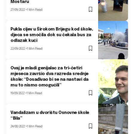
Mostaru
27/09/2022
1 Min Read
Pukla cijev u Širokom Brijegu kod škole,
djeca se smočila dok su čekala bus za
odlazak kući
22/09/2022
1 Min Read
Ovaj je mladi genijalac za tri-četiri
mjeseca završio dva razreda srednje
škole: “Dosađivao bi se na nastavi da
mu to nismo omogućili”
19/09/2022
1 Min Read
Vandalizam u dvorištu Osnovne škole
“Bila”
24/08/2022
1 Min Read