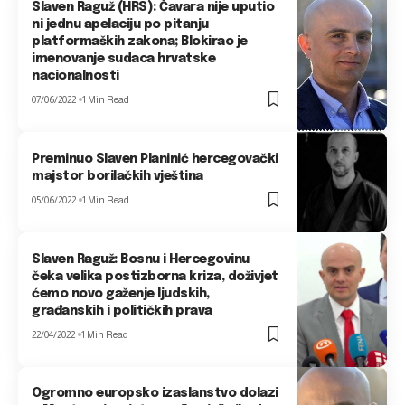
Slaven Raguž (HRS): Čavara nije uputio
ni jednu apelaciju po pitanju
platformaških zakona; Blokirao je
imenovanje sudaca hrvatske
nacionalnosti
07/06/2022
1 Min Read
Preminuo Slaven Planinić hercegovački
majstor borilačkih vještina
05/06/2022
1 Min Read
Slaven Raguž: Bosnu i Hercegovinu
čeka velika postizborna kriza, doživjet
ćemo novo gaženje ljudskih,
građanskih i političkih prava
22/04/2022
1 Min Read
Ogromno europsko izaslanstvo dolazi