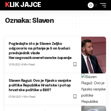
KLIK JAJCE
Oznaka:
Slaven
Pogledajte što je Slaven Zeljko
odgovorio na pitanje je li on budući
predsjednik vlade
Hercegovačkoneretvanske županije
12/10/2022
0 Min Read
Slaven Raguž: Ovo je fijasko vanjske
politike Republike Hrvatske i potop
hrvatske politike u BiH!?
07/06/2022
1 Min Read