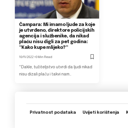
Čampara: Mi imamo ljude za koje
je utvrđeno, direktore policijskih
agencija i službenike, da nikad
plaću nisu digli za pet godina:
“Kako kupe mlijeko?”
10/11/2022
0 Min Read
“Dakle, tužiteljstvo utvrdi da ljudi nikad
nisu dizali plaću i takvi nam…
Privatnost podataka
Uvijeti korištenja