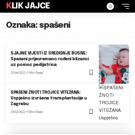
KLIK JAJCE
Oznaka:
spašeni
SJAJNE VIJESTI IZ SREDIŠNJE BOSNE:
Spašeni prijevremeno rođeni blizanci
uz pomoć pedijatrica
27/06/2022
1 Min Read
SPAŠENI ŽIVOTI TROJICE VITEŽANA:
Uspješno izvršene transplantacije u
Zagrebu
23/02/2022
1 Min Read