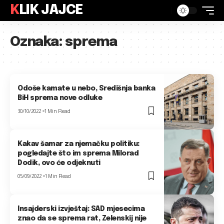
KLIK JAJCE
Oznaka:
sprema
Odoše kamate u nebo, Središnja banka
BiH sprema nove odluke
30/10/2022
1 Min Read
Kakav šamar za njemačku politiku:
pogledajte što im sprema Milorad
Dodik, ovo će odjeknuti
05/09/2022
1 Min Read
Insajderski izvještaj: SAD mjesecima
znao da se sprema rat, Zelenskij nije