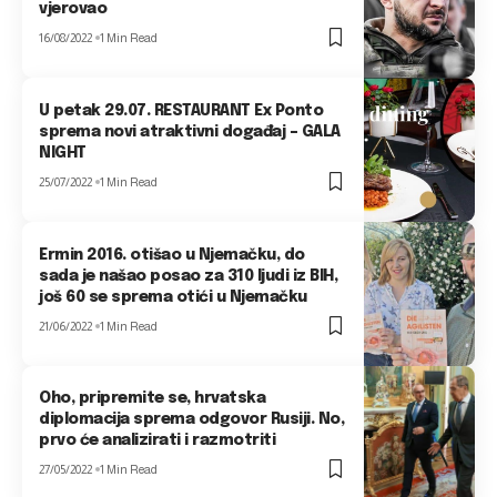
vjerovao
16/08/2022
1 Min Read
U petak 29.07. RESTAURANT Ex Ponto
sprema novi atraktivni događaj – GALA
NIGHT
25/07/2022
1 Min Read
Ermin 2016. otišao u Njemačku, do
sada je našao posao za 310 ljudi iz BIH,
još 60 se sprema otići u Njemačku
21/06/2022
1 Min Read
Oho, pripremite se, hrvatska
diplomacija sprema odgovor Rusiji. No,
prvo će analizirati i razmotriti
27/05/2022
1 Min Read