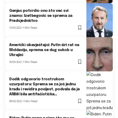
Genjac potvrdio ono što već svi
znamo: Izetbegović se sprema za
Predsjedništvo
12/05/2022
1 Min Read
Američki obavještajci: Putin širi rat na
Moldaviju, sprema se dug sukob u
Ukrajini
10/05/2022
1 Min Read
Dodik odgovorio trostrukom
uzurpatoru: Sprema se za još jednu
krađu i revidira povijest, podvala da je
ARBiH bila antifačistička…
09/05/2022
1 Min Read