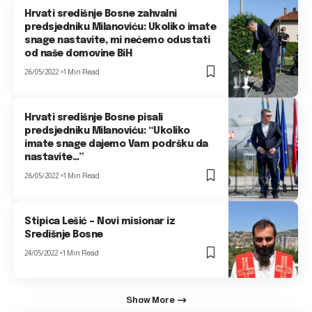
Hrvati središnje Bosne zahvalni
predsjedniku Milanoviću: Ukoliko imate
snage nastavite, mi nećemo odustati
od naše domovine BiH
26/05/2022
1 Min Read
Hrvati središnje Bosne pisali
predsjedniku Milanoviću: “Ukoliko
imate snage dajemo Vam podršku da
nastavite…”
26/05/2022
1 Min Read
Stipica Lešić – Novi misionar iz
Središnje Bosne
24/05/2022
1 Min Read
Show More