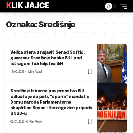
KLIK JAJCE
Oznaka:
Središnje
Velika afera u najavi? Senad Softić,
guverner Središnje banke BiH, pod
istragom Tužiteljstva BiH
15/02/2023
1 Min Read
Središnje izborno povjerenstvo BiH
odlučilo je da peti, “sporni” mandat u
Domu naroda Parlamentarne
skupštine Bosne i Hercegovine pripada
SNSD-u
05/01/2023
0 Min Read