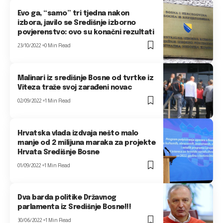
Evo ga, “samo” tri tjedna nakon
izbora, javilo se Središnje izborno
povjerenstvo: ovo su konačni rezultati
23/10/2022
0 Min Read
Malinari iz središnje Bosne od tvrtke iz
Viteza traže svoj zarađeni novac
02/09/2022
1 Min Read
Hrvatska vlada izdvaja nešto malo
manje od 2 milijuna maraka za projekte
Hrvata Središnje Bosne
01/09/2022
1 Min Read
Dva barda politike Državnog
parlamenta iz Središnje Bosne!!!
30/06/2022
1 Min Read