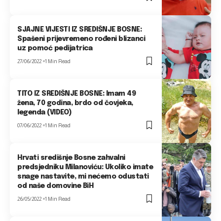
SJAJNE VIJESTI IZ SREDIŠNJE BOSNE:
Spašeni prijevremeno rođeni blizanci
uz pomoć pedijatrica
27/06/2022
1 Min Read
TITO IZ SREDIŠNJE BOSNE: Imam 49
žena, 70 godina, brdo od čovjeka,
legenda (VIDEO)
07/06/2022
1 Min Read
Hrvati središnje Bosne zahvalni
predsjedniku Milanoviću: Ukoliko imate
snage nastavite, mi nećemo odustati
od naše domovine BiH
26/05/2022
1 Min Read