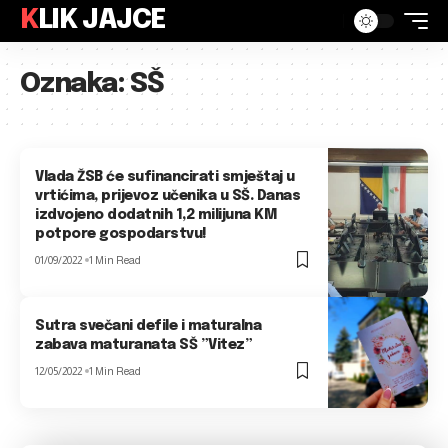
KLIK JAJCE
Oznaka:
SŠ
Vlada ŽSB će sufinancirati smještaj u
vrtićima, prijevoz učenika u SŠ. Danas
izdvojeno dodatnih 1,2 milijuna KM
potpore gospodarstvu!
01/09/2022
1 Min Read
Sutra svečani defile i maturalna
zabava maturanata SŠ ”Vitez”
12/05/2022
1 Min Read