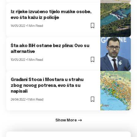
Iz rijeke izvučeno tijelo muške osobe,
evo šta kažu iz policije
14/05/2022
1 Min Read
Šta ako BiH ostane bez plina: Ovo su
alternative
10/05/2022
1 Min Read
Građani Stoca i Mostara u strahu
zbog novog potresa, evo šta su
napisali
24/04/2022
1 Min Read
Show More