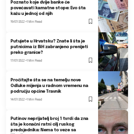
Poznato koje dvije banke će
povećavati kamatne stope: Evo šta
kažu u jednoj od njih
19/07/2022
1 Min Read
Putujete u Hrvatsku? Znate li šta je
putnicima iz BiH zabranjeno prenijeti
preko granice?
17/07/2022
1 Min Read
Pročitajte šta se na temelju nove
Odluke mijenja u radnom vremenu na
području općine Travnik
14/07/2022
1 Min Read
Putinov neprijatelj broj 1 tvrdi da zna
šta je konačni ratni cilj ruskog
predsjednika: Nema to veze sa