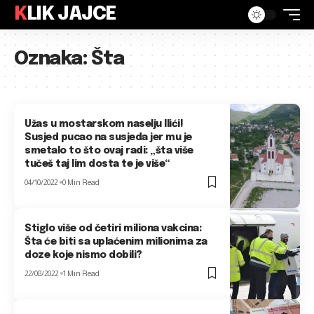
KLIK JAJCE
Oznaka:
Šta
Užas u mostarskom naselju Ilići!
Susjed pucao na susjeda jer mu je
smetalo to što ovaj radi: „šta više
tučeš taj lim dosta te je više“
04/10/2022
0 Min Read
Stiglo više od četiri miliona vakcina:
Šta će biti sa uplaćenim milionima za
doze koje nismo dobili?
22/08/2022
1 Min Read