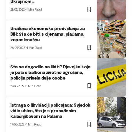
Ukrajinom…
29/05/2022
1 Min Read
Urađena ekonomska predviđanja za
BiH: Šta će biti s cijenama, plaćama,
zaposlenošću
26/05/2022
1 Min Read
Šta se dogodilo na Ilidži? Djevojka koja
je pala s balkona životno ugrožena,
policija privela dvije osobe
19/05/2022
1 Min Read
Istraga o likvidaciji policajaca: Svjedok
vidio ubice, šta je s pronađenim
kalašnjikovom na Palama
17/05/2022
1 Min Read