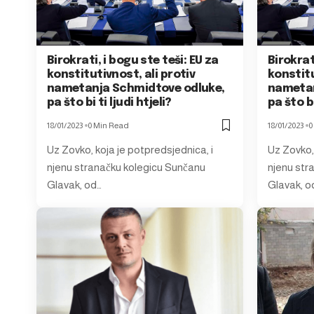
Birokrati, i bogu ste teši: EU za
Birokrat
konstitutivnost, ali protiv
konstitu
nametanja Schmidtove odluke,
nametan
pa što bi ti ljudi htjeli?
pa što bi
18/01/2023
0 Min Read
18/01/2023
0
Uz Zovko, koja je potpredsjednica, i
Uz Zovko, 
njenu stranačku kolegicu Sunčanu
njenu str
Glavak, od…
Glavak, o