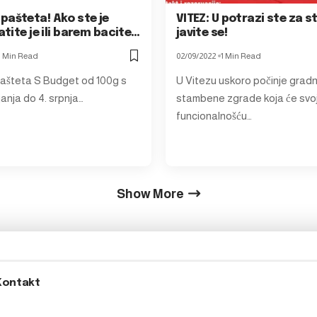
pašteta! Ako ste je
VITEZ: U potrazi ste za 
ratite je ili barem bacite…
javite se!
1 Min Read
02/09/2022
1 Min Read
ašteta S Budget od 100g s
U Vitezu uskoro počinje grad
anja do 4. srpnja…
stambene zgrade koja će svo
funcionalnošću…
Show More
Kontakt