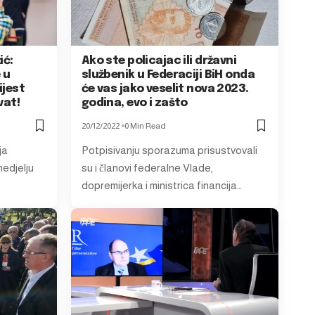
ić:
Ako ste policajac ili državni
 u
službenik u Federaciji BiH onda
ijest
će vas jako veselit nova 2023.
vat!
godina, evo i zašto
20/12/2022
0 Min Read
ja
Potpisivanju sporazuma prisustvovali
edjelju
su i članovi federalne Vlade,
dopremijerka i ministrica financija…