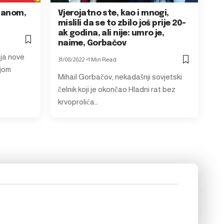
stanom,
Vjerojatno ste, kao i mnogi,
mislili da se to zbilo još prije 20-
ak godina, ali nije: umro je,
naime, Gorbačov
nja nove
31/08/2022
1 Min Read
jom
Mihail Gorbačov, nekadašnji sovjetski
čelnik koji je okončao Hladni rat bez
krvoprolića…