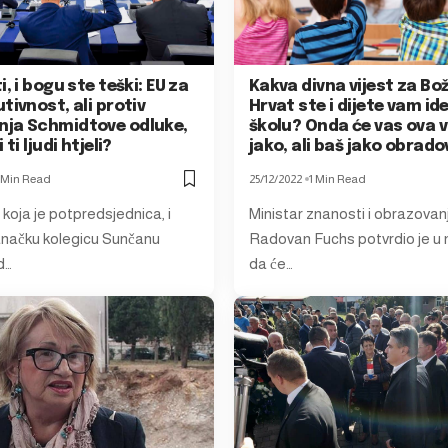
i, i bogu ste teški: EU za
Kakva divna vijest za Bož
tivnost, ali protiv
Hrvat ste i dijete vam ide
ja Schmidtove odluke,
školu? Onda će vas ova v
 ti ljudi htjeli?
jako, ali baš jako obrado
 Min Read
25/12/2022
1 Min Read
koja je potpredsjednica, i
Ministar znanosti i obrazovan
anačku kolegicu Sunčanu
Radovan Fuchs potvrdio je u n
d…
da će…