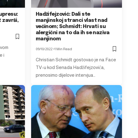
upresu:
Hadžifejzović: Dali ste
 završi,
manjinskoj stranci vlast nad
većinom; Schmidt: Hrvati su
alergični na to da ih se naziva
manjinom
tvom
09/10/2022
1 Min Read
 i
Christian Schmidt gostovao je na Face
TV-u kod Senada Hadžifejzovića,
prenosimo dijelove intervjua…