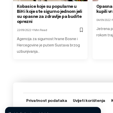
Kobasice koje su popularne u
Opasna 
BiH i koje ste sigurno jednom jeli
kupili v
su opasne za zdravlje pa budite
04/09/2022
oprezni
Jetrena p
22/09/2022
1 Min Read
rokom traj
Agencija za sigurnost hrane Bosne i
Hercegovine je putem Sustava brzog
uzbunjivanja…
Privatnost podataka
Uvijeti korištenja