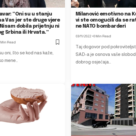
var: “Oni su u stanju
Milanović emotivno na K
na Vas jer ste druge vjere
vi ste omogućili da se rat
. Nisam dobila prijetnju ni
ne NATO bombarderi
g Srbina ili Hrvata.”
03/11/2022
0 Min Read
 Min Read
Taj dogovor pod pokroviteljs
u oni, što se kod nas kaže,
SAD-a je osnova vaše slobode
Ako mene…
dobrog osjećaja…