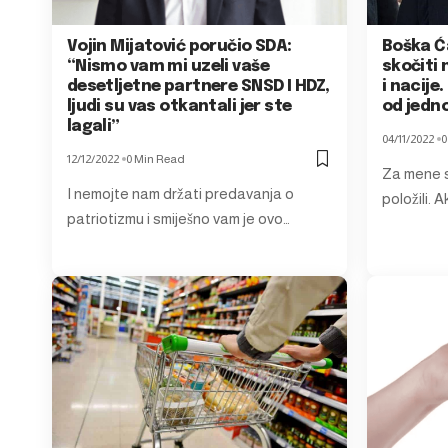
Vojin Mijatović poručio SDA:
Boška Ća
“Nismo vam mi uzeli vaše
skočiti 
desetljetne partnere SNSD I HDZ,
i nacije
ljudi su vas otkantali jer ste
od jedno
lagali”
04/11/2022
0
12/12/2022
0 Min Read
Za mene s
I nemojte nam držati predavanja o
položili. 
patriotizmu i smiješno vam je ovo…