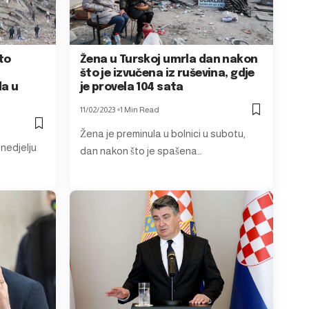
to
Žena u Turskoj umrla dan nakon
što je izvučena iz ruševina, gdje
a u
je provela 104 sata
11/02/2023
1 Min Read
Žena je preminula u bolnici u subotu,
 nedjelju
dan nakon što je spašena…