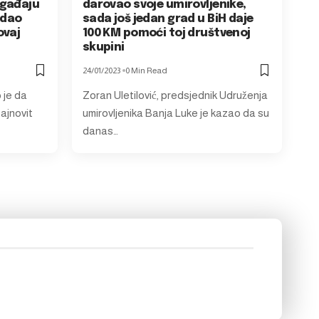
agađaju
darovao svoje umirovljenike,
 dao
sada još jedan grad u BiH daje
ovaj
100 KM pomoći toj društvenoj
skupini
24/01/2023
0 Min Read
 je da
Zoran Uletilović, predsjednik Udruženja
ajnovit
umirovljenika Banja Luke je kazao da su
danas…