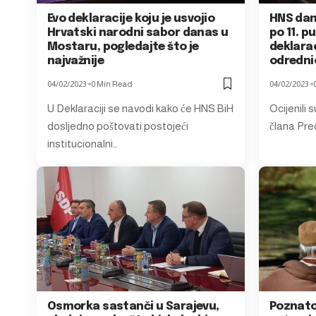
Evo deklaracije koju je usvojio
HNS dan
Hrvatski narodni sabor danas u
po 11. p
Mostaru, pogledajte što je
deklarac
najvažnije
odredni
04/02/2023
0 Min Read
04/02/2023
U Deklaraciji se navodi kako će HNS BiH
Ocijenili 
dosljedno poštovati postojeći
člana Pred
institucionalni…
Osmorka sastanči u Sarajevu,
Poznato