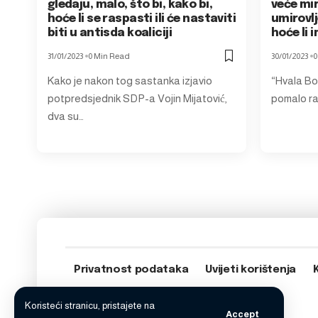
gledaju, malo, što bi, kako bi,
veće mir
hoće li se raspasti ili će nastaviti
umirovlj
biti u antisda koaliciji
hoće li 
31/01/2023
0 Min Read
30/01/2023
0
Kako je nakon tog sastanka izjavio
“Hvala Bo
potpredsjednik SDP-a Vojin Mijatović,
pomalo ra
dva su…
Privatnost podataka
Uvijeti korištenja
Koristeći stranicu, pristajete na
Accept