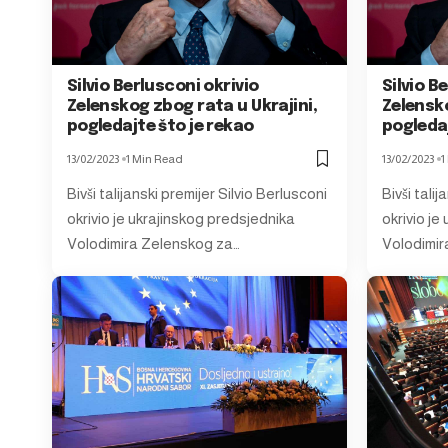
Silvio Berlusconi okrivio
Silvio B
Zelenskog zbog rata u Ukrajini,
Zelensko
pogledajte što je rekao
pogledaj
13/02/2023
1 Min Read
13/02/2023
1
Bivši talijanski premijer Silvio Berlusconi
Bivši tali
okrivio je ukrajinskog predsjednika
okrivio je
Volodimira Zelenskog za…
Volodimir