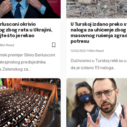
erlusconi okrivio
U Turskoj izdano preko s
g zbog rata u Ukrajini,
naloga za uhićenje zbog
te što je rekao
masovnog rušenja zgrad
potresu
 Min Read
12/02/2023
1 Min Read
janski premijer Silvio Berlusconi
Dužnosnici u Turskoj rekli su u
 ukrajinskog predsjednika
da je izdano 113 naloga…
a Zelenskog za…