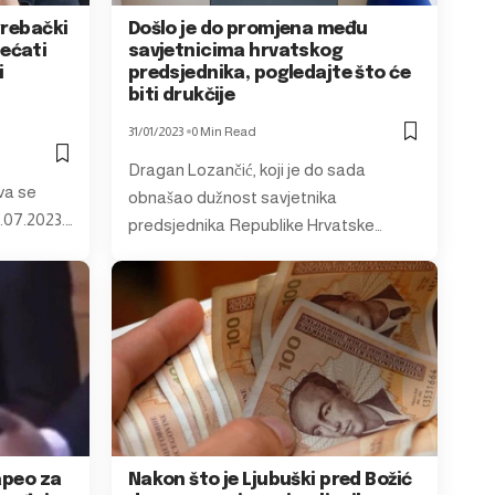
grebački
Došlo je do promjena među
ećati
savjetnicima hrvatskog
i
predsjednika, pogledajte što će
biti drukčije
31/01/2023
0 Min Read
Dragan Lozančić, koji je do sada
va se
obnašao dužnost savjetnika
.07.2023.…
predsjednika Republike Hrvatske…
apeo za
Nakon što je Ljubuški pred Božić