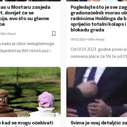
as u Mostaru zasjeda
Pogledajte što je sve za
ut, donijet će se
gradonačelnik morao ob
ija, evo što su glavne
radnicima Holdinga da b
ce
spriječio totalni kolaps i
blokadu grada
0 Min Read
01/02/2023
0 Min Read
su kako je izbor nelegitimnoga
Od 01.01.2023. godine poveća
sjedništva BiH četvrti put i…
osnovica plaće za 5% te od 01
 kad se mogu očekivati
Svima je ovaj detaljčić z