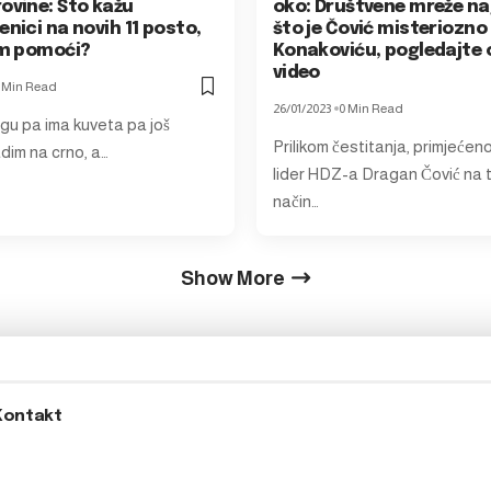
ovine: Što kažu
oko: Društvene mreže n
enici na novih 11 posto,
što je Čović misteriozno
im pomoći?
Konakoviću, pogledajte 
video
 Min Read
26/01/2023
0 Min Read
gu pa ima kuveta pa još
Prilikom čestitanja, primjećeno
dim na crno, a…
lider HDZ-a Dragan Čović na t
način…
Show More
Kontakt