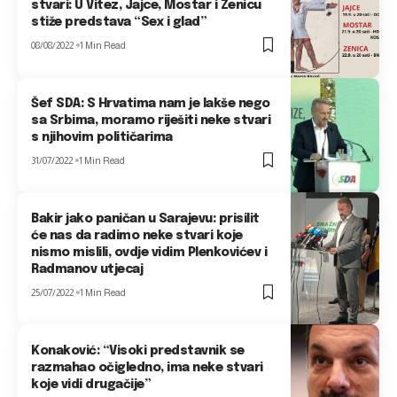
stvari: U Vitez, Jajce, Mostar i Zenicu
stiže predstava “Sex i glad”
08/08/2022
1 Min Read
Šef SDA: S Hrvatima nam je lakše nego
sa Srbima, moramo riješiti neke stvari
s njihovim političarima
31/07/2022
1 Min Read
Bakir jako paničan u Sarajevu: prisilit
će nas da radimo neke stvari koje
nismo mislili, ovdje vidim Plenkovićev i
Radmanov utjecaj
25/07/2022
1 Min Read
Konaković: “Visoki predstavnik se
razmahao očigledno, ima neke stvari
koje vidi drugačije”