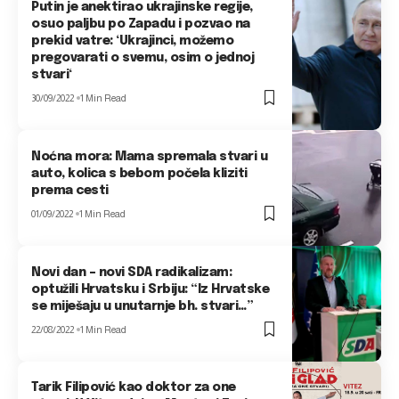
Putin je anektirao ukrajinske regije,
osuo paljbu po Zapadu i pozvao na
prekid vatre: ‘Ukrajinci, možemo
pregovarati o svemu, osim o jednoj
stvari‘
30/09/2022
1 Min Read
Noćna mora: Mama spremala stvari u
auto, kolica s bebom počela kliziti
prema cesti
01/09/2022
1 Min Read
Novi dan – novi SDA radikalizam:
optužili Hrvatsku i Srbiju: “Iz Hrvatske
se miješaju u unutarnje bh. stvari…”
22/08/2022
1 Min Read
Tarik Filipović kao doktor za one