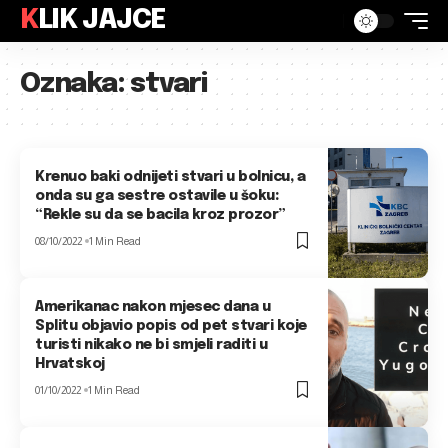
KLIK JAJCE
Oznaka:
stvari
Krenuo baki odnijeti stvari u bolnicu, a
onda su ga sestre ostavile u šoku:
“Rekle su da se bacila kroz prozor”
08/10/2022
1 Min Read
Amerikanac nakon mjesec dana u
Splitu objavio popis od pet stvari koje
turisti nikako ne bi smjeli raditi u
Hrvatskoj
01/10/2022
1 Min Read