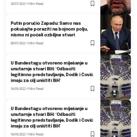
20/07/2022
1 Min Read
Putin poručio Zapadu: Samo nas
pokušajte poraziti na bojnom polju,
nismo ni počeli ozbiljne stvari
08/07/2022
1 Min Read
U Bundestagu otvoreno miješanje u
unutarnje stvari BiH: ‘Odbaciti
legitimno predstavljanje, Dodik i Čović
imaju za cilj uništiti BiH’
16/05/2022
1 Min Read
U Bundestagu otvoreno miješanje u
unutarnje stvari BiH: ‘Odbaciti
legitimno predstavljanje, Dodik i Čović
imaju za cilj uništiti BiH’
16/05/2022
1 Min Read