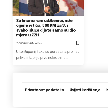
Sufinancirani udžbenici, niže
cijene vrtića, 500 KM za 3. i
svako iduće dijete samo su dio
mjera u ŽZH
31/10/2022
0 Min Read
U toj županiji tako su poreza na promet
prilikom kupnje prve nekretnine,…
Privatnost podataka
Uvijeti korištenja