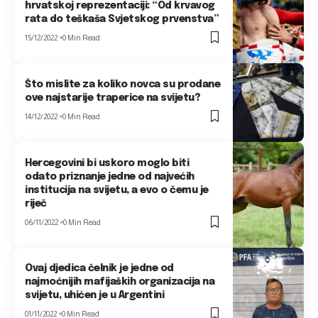
hrvatskoj reprezentaciji: “Od krvavog
rata do teškaša Svjetskog prvenstva”
15/12/2022
0 Min Read
Što mislite za koliko novca su prodane
ove najstarije traperice na svijetu?
14/12/2022
0 Min Read
Hercegovini bi uskoro moglo biti
odato priznanje jedne od najvećih
institucija na svijetu, a evo o čemu je
riječ
06/11/2022
0 Min Read
Ovaj djedica čelnik je jedne od
najmoćnijih mafijaških organizacija na
svijetu, uhićen je u Argentini
01/11/2022
0 Min Read