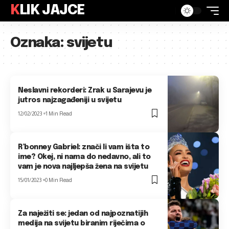
KLIK JAJCE
Oznaka:
svijetu
Neslavni rekorderi: Zrak u Sarajevu je
jutros najzagađeniji u svijetu
12/02/2023
1 Min Read
R’bonney Gabriel: znači li vam išta to
ime? Okej, ni nama do nedavno, ali to
vam je nova najljepša žena na svijetu
15/01/2023
0 Min Read
Za naježiti se: jedan od najpoznatijih
medija na svijetu biranim riječima o