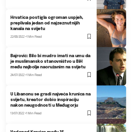
Hrvatica postigla ogroman uspjeh,
preplivala jedan od najzeznutnijih
kanala na svijetu
22/08/2022
1 Min Read
Bajrović: Bilo bi mudro imati na umu da
je muslimansko stanovništvo u BiH
među najbolje naoružanim na svijetu
24/07/2022
1 Min Read
U Libanonu se gradi najveća krunica na
svijetu, kreator dobio inspiraciju
nakon neugodnosti u Međugorju
13/07/2022
1 Min Read