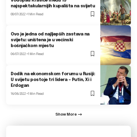
Vodopad Kravice među 15
najspektakularnijih kupališta na svijetu
08/07/2022
1 Min Read
Ovo je jedna od najljepših zastava na
svijetu: uništena je u većinski
bošnjačkom mjestu
06/07/2022
1 Min Read
Dodik na ekonomskom forumu u Rusiji:
U svijetu postoje tri lidera – Putin, Xi i
Erdogan
16/06/2022
1 Min Read
Show More