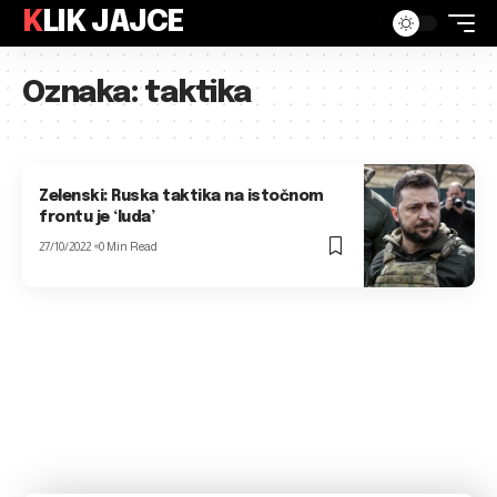
KLIK JAJCE
Oznaka:
taktika
Zelenski: Ruska taktika na istočnom
frontu je ‘luda’
27/10/2022
0 Min Read