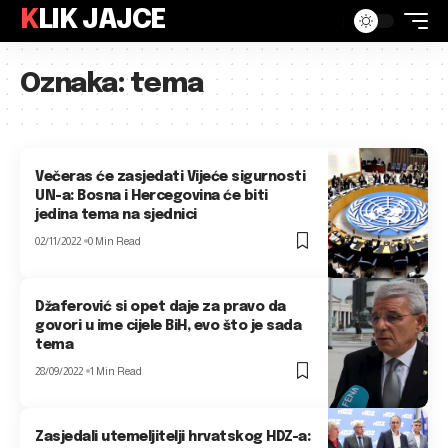
KLIK JAJCE
Oznaka:
tema
Večeras će zasjedati Vijeće sigurnosti
UN-a: Bosna i Hercegovina će biti
jedina tema na sjednici
02/11/2022
0 Min Read
Džaferović si opet daje za pravo da
govori u ime cijele BiH, evo što je sada
tema
28/09/2022
1 Min Read
Zasjedali utemeljitelji hrvatskog HDZ-a: