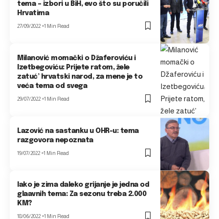
tema – izbori u BiH, evo što su poručili
Hrvatima
27/09/2022
1 Min Read
Milanović momački o Džaferoviću i
Izetbegoviću: Prijete ratom, žele
zatuć’ hrvatski narod, za mene je to
veća tema od svega
29/07/2022
1 Min Read
Lazović na sastanku u OHR-u: tema
razgovora nepoznata
19/07/2022
1 Min Read
Iako je zima daleko grijanje je jedna od
glaavnih tema: Za sezonu treba 2.000
KM?
18/06/2022
1 Min Read