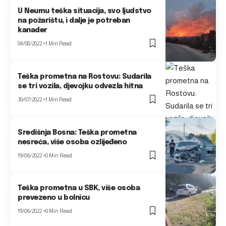
U Neumu teška situacija, svo ljudstvo
na požarištu, i dalje je potreban
kanader
04/08/2022
1 Min Read
Teška prometna na Rostovu: Sudarila
se tri vozila, djevojku odvezla hitna
30/07/2022
1 Min Read
Središnja Bosna: Teška prometna
nesreća, više osoba ozlijeđeno
19/06/2022
0 Min Read
Teška prometna u SBK, više osoba
prevezeno u bolnicu
19/06/2022
0 Min Read