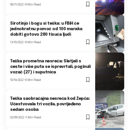
08/11/2022
0 Min Read
Sirotinjo i bogu si teška: u FBiH će
jednokratnu pomoć od 100 maraka
dobiti gotovo 280 tisuća ljudi
13/10/2022
0 Min Read
Teška prometna nesreća: Sletjeli s
ceste i više puta se isprevrtali, poginuli
vozač (27) i suputnica
10/10/2022
0 Min Read
Teška saobraćajna nesreća kod Žepča:
Učestvovala tri vozila, povrijeđeno
sedam osoba
02/09/2022
1 Min Read