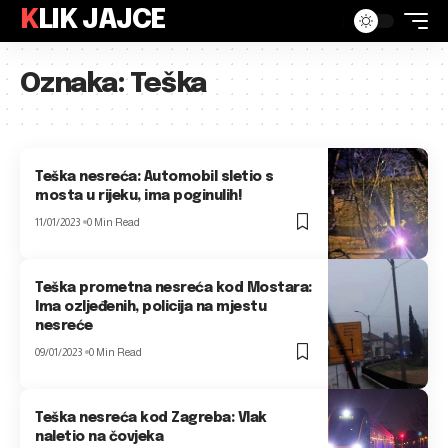
KLIK JAJCE
Oznaka:
Teška
Teška nesreća: Automobil sletio s
mosta u rijeku, ima poginulih!
11/01/2023
0 Min Read
Teška prometna nesreća kod Mostara:
Ima ozljeđenih, policija na mjestu
nesreće
09/01/2023
0 Min Read
Teška nesreća kod Zagreba: Vlak
naletio na čovjeka