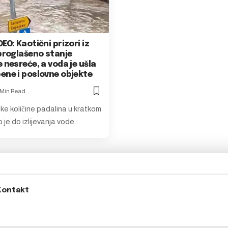
EO: Kaotični prizori iz
 proglašeno stanje
 nesreće, a voda je ušla
ene i poslovne objekte
 Min Read
ike količine padalina u kratkom
o je do izlijevanja vode…
Kontakt