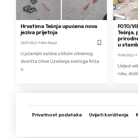
Hrvatima Tešnja upućena nova
FOTO/VID
jeziva prijetnja
Tešnja,
prirodne
13/07/2022
1 Min Read
u stamb
U jutarnjim satima u blizini crkvenog
11/06/2022
1
dvorišta crkve Uzvišenja svetoga Križa
Usljed vel
u…
roku, došl
Privatnost podataka
Uvijeti korištenja