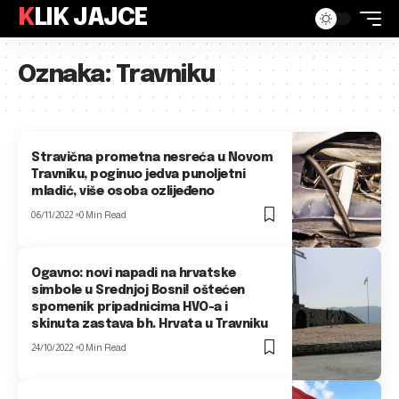
KLIK JAJCE
Oznaka:
Travniku
Stravična prometna nesreća u Novom
Travniku, poginuo jedva punoljetni
mladić, više osoba ozlijeđeno
06/11/2022
0 Min Read
Ogavno: novi napadi na hrvatske
simbole u Srednjoj Bosni! oštećen
spomenik pripadnicima HVO-a i
skinuta zastava bh. Hrvata u Travniku
24/10/2022
0 Min Read