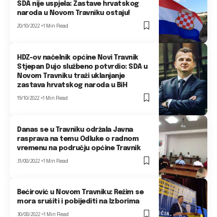
SDA nije uspjela: Zastave hrvatskog
naroda u Novom Travniku ostaju!
20/10/2022
1 Min Read
HDZ-ov načelnik općine Novi Travnik
Stjepan Dujo službeno potvrdio: SDA u
Novom Travniku traži uklanjanje
zastava hrvatskog naroda u BiH
19/10/2022
1 Min Read
Danas se u Travniku održala Javna
rasprava na temu Odluke o radnom
vremenu na području općine Travnik
31/08/2022
1 Min Read
Bećirović u Novom Travniku: Režim se
mora srušiti i pobijediti na Izborima
30/08/2022
1 Min Read