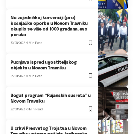
Na zajedničkoj konvenciji (pro)
bošnjačke oporbe u Novom Travniku
okupilo se više od 1000 građana, evo
poruka
30/08/2022
1 Min Read
Pucnjava ispred ugostiteljskog
objekta u Novom Travniku
25/08/2022
1 Min Read
Bogat program “Rujanskih susreta” u
Novom Travniku
22/08/2022
0 Min Read
U crkvi Presvetog Trojstva u Novom