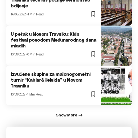
Travniku večeras počinje Jerihonsko
bdijenje
16/08/2022
1 Min Read
U petak u Novom Travniku: Kids
festival povodom Međunarodnog dana
mladih
10/08/2022
0 Min Read
Izvučene skupine za malonogometni
turnir “Kablar&Helvida” u Novom
Travniku
10/08/2022
1 Min Read
Show More