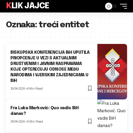
KLIK JAJCE
Oznaka:
treći entitet
BISKUPSKA KONFERENCIJA BiH UPUTILA
PRIOPĆENJE U VEZI S AKTUALNIM
DRUŠTVENIM I JAVNIM RASPRAVAMA
KOJE OPTEREĆUJU ODNOSE MEĐU
NARODIMA I VJERSKIM ZAJEDNICAMA U
BiH
30/04/2026
4 Min Read
Fra Luka Marković: Quo vadis BiH
danas?
29/04/2026
6 Min Read