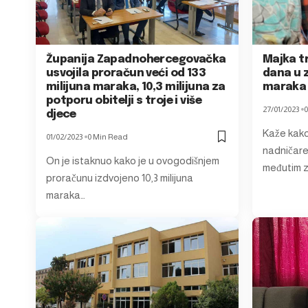
Županija Zapadnohercegovačka
Majka t
usvojila proračun veći od 133
dana u 
milijuna maraka, 10,3 milijuna za
maraka
potporu obitelji s troje i više
27/01/2023
0
djece
Kaže kak
01/02/2023
0 Min Read
nadničare
On je istaknuo kako je u ovogodišnjem
međutim z
proračunu izdvojeno 10,3 milijuna
maraka…