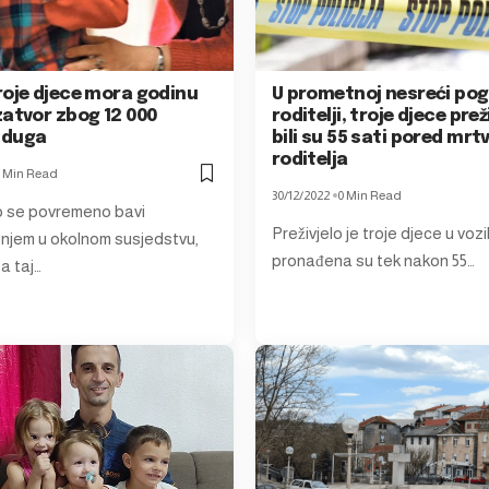
roje djece mora godinu
U prometnoj nesreći pog
zatvor zbog 12 000
roditelji, troje djece prež
 duga
bili su 55 sati pored mrt
roditelja
 Min Read
30/12/2022
0 Min Read
o se povremeno bavi
Preživjelo je troje djece u vozil
njem u okolnom susjedstvu,
pronađena su tek nakon 55…
a taj…