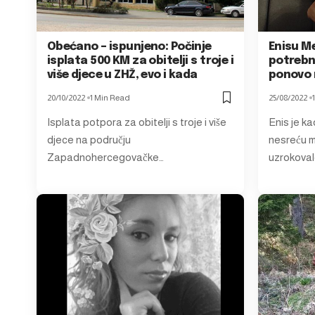
Obećano – ispunjeno: Počinje
Enisu Me
isplata 500 KM za obitelji s troje i
potrebn
više djece u ZHŽ, evo i kada
ponovo 
20/10/2022
1 Min Read
25/08/2022
Isplata potpora za obitelji s troje i više
Enis je k
djece na području
nesreću m
Zapadnohercegovačke…
uzrokova