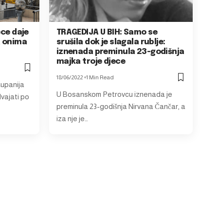
ece daje
TRAGEDIJA U BIH: Samo se
a onima
srušila dok je slagala rublje:
iznenada preminula 23-godišnja
majka troje djece
18/06/2022
1 Min Read
Županija
U Bosanskom Petrovcu iznenada je
vajati po
preminula 23-godišnja Nirvana Čančar, a
iza nje je…