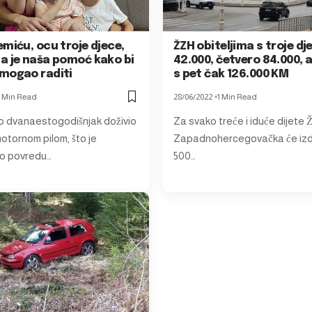
miću, ocu troje djece,
ŽZH obiteljima s troje dj
a je naša pomoć kako bi
42.000, četvero 84.000, 
mogao raditi
s pet čak 126.000 KM
1 Min Read
28/06/2022
1 Min Read
ao dvanaestogodišnjak doživio
Za svako treće i iduće dijete 
otornom pilom, što je
Zapadnohercegovačka će izd
lo povredu…
500…