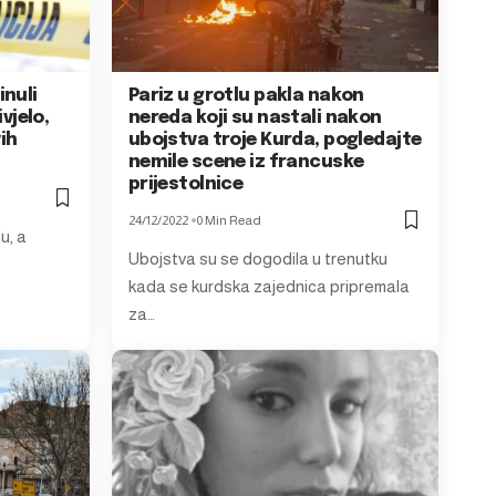
inuli
Pariz u grotlu pakla nakon
ivjelo,
nereda koji su nastali nakon
vih
ubojstva troje Kurda, pogledajte
nemile scene iz francuske
prijestolnice
24/12/2022
0 Min Read
u, a
Ubojstva su se dogodila u trenutku
kada se kurdska zajednica pripremala
za…