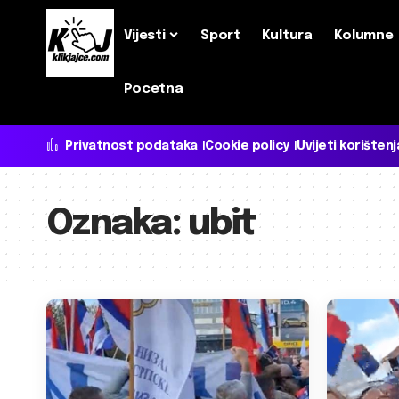
Vijesti
Sport
Kultura
Kolumne
Pocetna
Privatnost podataka
Cookie policy
Uvijeti korištenj
Oznaka:
ubit