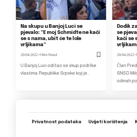
Na skupu u Banjoj Luci se
Dodik z
pjevalo: “E moj Schmidte ne kači
se pjeva
se s nama, ubit će te lole
kači se 
vrljikama”
vrljika
20/04/2022
1 Min Read
20/04/2022
U Banjoj Luci održao se skup podrške
Član Pred
vlastima Republike Srpske koji je…
SNSD Milo
odmah po
Privatnost podataka
Uvijeti korištenja