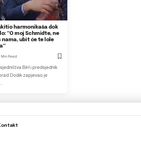
akitio harmonikaša dok
lo: “O moj Schmidte, ne
s nama, ubit će te lole
ma”
1 Min Read
sjedništva BiH i predsjednik
rad Dodik zapjevao je
…
Kontakt