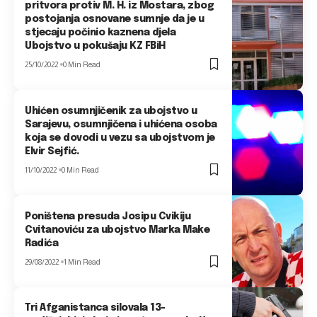
pritvora protiv M. H. iz Mostara, zbog
postojanja osnovane sumnje da je u
stjecaju počinio kaznena djela
Ubojstvo u pokušaju KZ FBiH
25/10/2022
0 Min Read
Uhićen osumnjičenik za ubojstvo u
Sarajevu, osumnjičena i uhićena osoba
koja se dovodi u vezu sa ubojstvom je
Elvir Sejfić.
11/10/2022
0 Min Read
Poništena presuda Josipu Cvikiju
Cvitanoviću za ubojstvo Marka Make
Radića
29/08/2022
1 Min Read
Tri Afganistanca silovala 13-