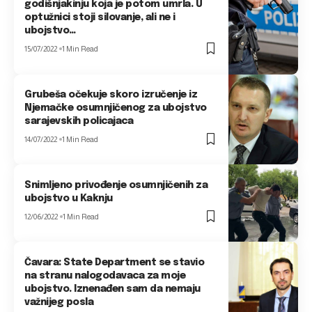
godišnjakinju koja je potom umrla. U
optužnici stoji silovanje, ali ne i
ubojstvo…
15/07/2022
1 Min Read
Grubeša očekuje skoro izručenje iz
Njemačke osumnjičenog za ubojstvo
sarajevskih policajaca
14/07/2022
1 Min Read
Snimljeno privođenje osumnjičenih za
ubojstvo u Kaknju
12/06/2022
1 Min Read
Čavara: State Department se stavio
na stranu nalogodavaca za moje
ubojstvo. Iznenađen sam da nemaju
važnijeg posla