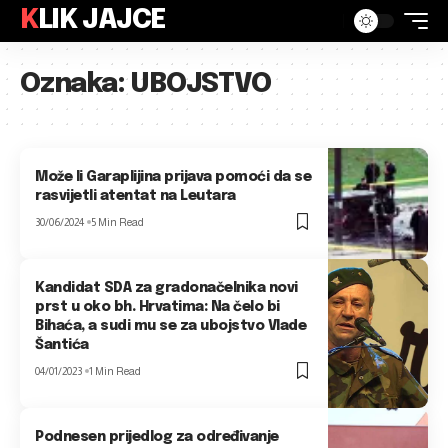
KLIK JAJCE
Oznaka:
UBOJSTVO
Može li Garaplijina prijava pomoći da se
rasvijetli atentat na Leutara
30/06/2024
5 Min Read
Kandidat SDA za gradonačelnika novi
prst u oko bh. Hrvatima: Na čelo bi
Bihaća, a sudi mu se za ubojstvo Vlade
Šantića
04/01/2023
1 Min Read
Podnesen prijedlog za određivanje