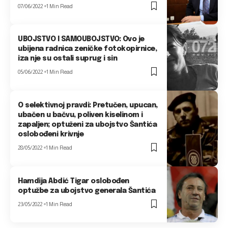
07/06/2022
1 Min Read
UBOJSTVO I SAMOUBOJSTVO: Ovo je
ubijena radnica zeničke fotokopirnice,
iza nje su ostali suprug i sin
05/06/2022
1 Min Read
O selektivnoj pravdi: Pretučen, upucan,
ubačen u bačvu, poliven kiselinom i
zapaljen; optuženi za ubojstvo Šantića
oslobođeni krivnje
28/05/2022
1 Min Read
Hamdija Abdić Tigar oslobođen
optužbe za ubojstvo generala Šantića
23/05/2022
1 Min Read