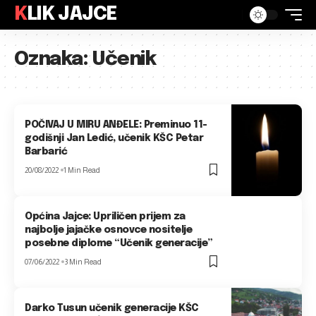
KLIK JAJCE
Oznaka:
Učenik
POČIVAJ U MIRU ANĐELE: Preminuo 11-
godišnji Jan Ledić, učenik KŠC Petar
Barbarić
20/08/2022
1 Min Read
Općina Jajce: Upriličen prijem za
najbolje jajačke osnovce nositelje
posebne diplome “Učenik generacije”
07/06/2022
3 Min Read
Darko Tusun učenik generacije KŠC