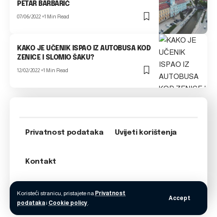
PETAR BARBARIĆ
07/06/2022
1 Min Read
KAKO JE UČENIK ISPAO IZ AUTOBUSA KOD
ZENICE I SLOMIO ŠAKU?
12/02/2022
1 Min Read
Privatnost podataka
Uvijeti korištenja
Kontakt
Koristeći stranicu, pristajete na
Privatnost
Accept
podataka
i
Cookie policy
.