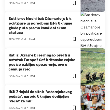
21/06/2022
1 Min Read
Sattlerov hladni tuš: Ošamario je bh.
političare usporedbom BiH i Ukrajine
glede puta prema kandidatskom
statusu
21/06/2022
1 Min Read
Rat iz Ukrajine bi se mogao preliti u
ostatak Europe? Šef britanske vojske
poslao ozbiljno upozorenje, evo o
čemu je riječ
19/06/2022
1 Min Read
HŠK Zrinjski dobitnik ‘Večernjakovog
pečata‘, narodu Ukrajine dodijeljen
‘Pečat za mir‘
28/05/2022
1 Min Read