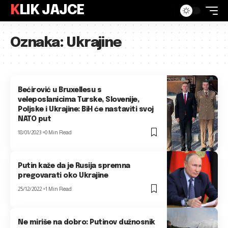
KLIK JAJCE
Oznaka:
Ukrajine
Bećirović u Bruxellesu s
veleposlanicima Turske, Slovenije,
Poljske i Ukrajine: BiH će nastaviti svoj
NATO put
18/01/2023
0 Min Read
Putin kaže da je Rusija spremna
pregovarati oko Ukrajine
25/12/2022
1 Min Read
Ne miriše na dobro: Putinov dužnosnik