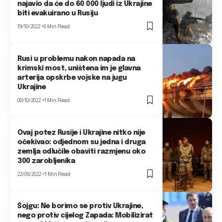
najavio da će do 60 000 ljudi iz Ukrajine
biti evakuirano u Rusiju
19/10/2022
0 Min Read
Rusi u problemu nakon napada na
krimski most, uništena im je glavna
arterija opskrbe vojske na jugu
Ukrajine
08/10/2022
1 Min Read
Ovaj potez Rusije i Ukrajine nitko nije
očekivao: odjednom su jedna i druga
zemlja odlučile obaviti razmjenu oko
300 zarobljenika
22/09/2022
1 Min Read
Šojgu: Ne borimo se protiv Ukrajine,
nego protiv cijelog Zapada: Mobilizirat