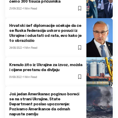
ćemo 300 tisuća pričuvnika
21/09/2022
1 Min Read
Hrvatski šef diplomacije očekuje da će
se Ruska Federacija uskoro povući iz
Ukrajine i odustati od rata, evo kako je
to obrazložio
24/08/2022
1 Min Read
Krenulo žito iz Ukrajine za izvoz, možda
i cijene prestanu da divljaju
01/08/2022
1 Min Read
Još jedan Amerikanac poginuo boreći
se na strani Ukrajine, State
Department poslao upozorenje:
Pozivamo Amerikance da odmah
napuste zemlju