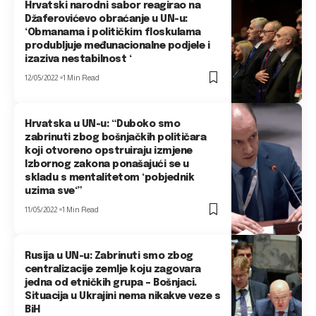
Hrvatski narodni sabor reagirao na
Džaferovićevo obraćanje u UN-u:
‘Obmanama i političkim floskulama
produbljuje međunacionalne podjele i
izaziva nestabilnost ‘
12/05/2022
1 Min Read
Hrvatska u UN-u: “Duboko smo
zabrinuti zbog bošnjačkih političara
koji otvoreno opstruiraju izmjene
Izbornog zakona ponašajući se u
skladu s mentalitetom ‘pobjednik
uzima sve‘”
11/05/2022
1 Min Read
Rusija u UN-u: Zabrinuti smo zbog
centralizacije zemlje koju zagovara
jedna od etničkih grupa – Bošnjaci.
Situacija u Ukrajini nema nikakve veze s
BiH