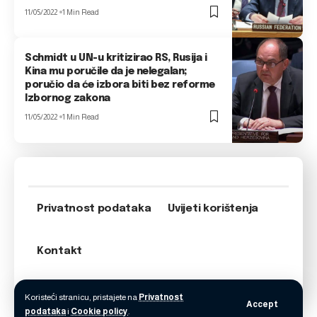
11/05/2022
1 Min Read
Schmidt u UN-u kritizirao RS, Rusija i
Kina mu poručile da je nelegalan;
poručio da će izbora biti bez reforme
Izbornog zakona
11/05/2022
1 Min Read
Privatnost podataka
Uvijeti korištenja
Kontakt
Koristeći stranicu, pristajete na
Privatnost
Accept
podataka
i
Cookie policy
.