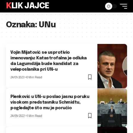
KLIK JAJCE
Oznaka:
UNu
Vojin Mijatović se usprotivio
imenovanju: Katastrofalna je odluka
da Lagumdžija bude kandidat za
veleposlanika pri UN-u
24/01/2023
0 Min Read
Plenković u UN-u poslao jasnu poruku
visokom predstavniku Schmidtu,
pogledajte što mu je poručio
24/09/2022
1 Min Read