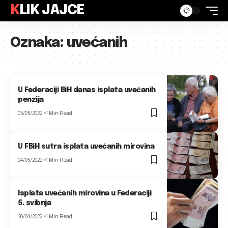
KLIK JAJCE
Oznaka:
uvećanih
U Federaciji BiH danas isplata uvećanih
penzija
05/05/2022
1 Min Read
U FBiH sutra isplata uvećanih mirovina
04/05/2022
1 Min Read
Isplata uvećanih mirovina u Federaciji
5. svibnja
30/04/2022
1 Min Read