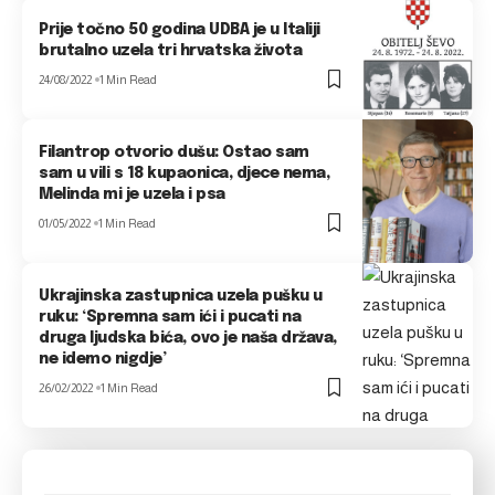
Prije točno 50 godina UDBA je u Italiji
brutalno uzela tri hrvatska života
24/08/2022
1 Min Read
Filantrop otvorio dušu: Ostao sam
sam u vili s 18 kupaonica, djece nema,
Melinda mi je uzela i psa
01/05/2022
1 Min Read
Ukrajinska zastupnica uzela pušku u
ruku: ‘Spremna sam ići i pucati na
druga ljudska bića, ovo je naša država,
ne idemo nigdje’
26/02/2022
1 Min Read