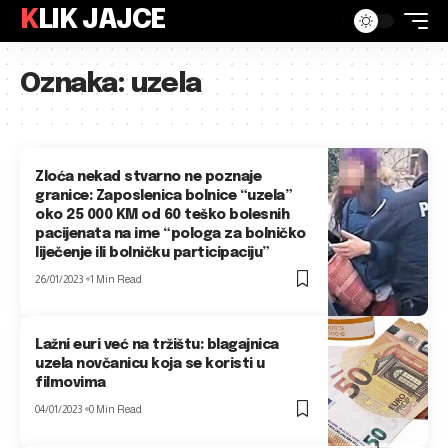
KLIK JAJCE
Oznaka:
uzela
Zloća nekad stvarno ne poznaje
granice: Zaposlenica bolnice “uzela”
oko 25 000 KM od 60 teško bolesnih
pacijenata na ime “pologa za bolničko
liječenje ili bolničku participaciju”
26/01/2023
1 Min Read
Lažni euri već na tržištu: blagajnica
uzela novčanicu koja se koristi u
filmovima
04/01/2023
0 Min Read