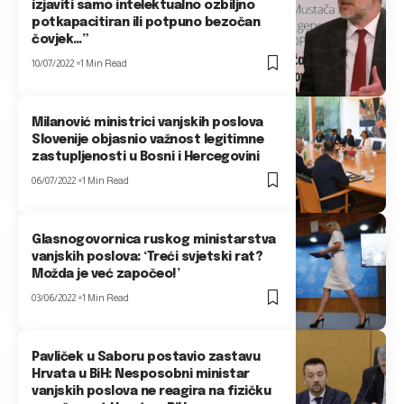
izjaviti samo intelektualno ozbiljno
potkapacitiran ili potpuno bezočan
čovjek…”
10/07/2022
1 Min Read
Milanović ministrici vanjskih poslova
Slovenije objasnio važnost legitimne
zastupljenosti u Bosni i Hercegovini
06/07/2022
1 Min Read
Glasnogovornica ruskog ministarstva
vanjskih poslova: ‘Treći svjetski rat?
Možda je već započeo!’
03/06/2022
1 Min Read
Pavliček u Saboru postavio zastavu
Hrvata u BiH: Nesposobni ministar
vanjskih poslova ne reagira na fizičku