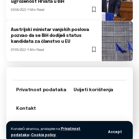
ugroženost Hrvata u BiH
03/06/2022
1 Min Read
Austrijski ministar vanjskih poslova
pozvao da se BiH dodijeli status
kandidata za članstvo u EU
07/05/2022
1 Min Read
Privatnost podataka
Uvijeti korištenja
Kontakt
Koristeći stranicu, pristajete na
Privatnost
Accept
podataka
i
Cookie policy
.