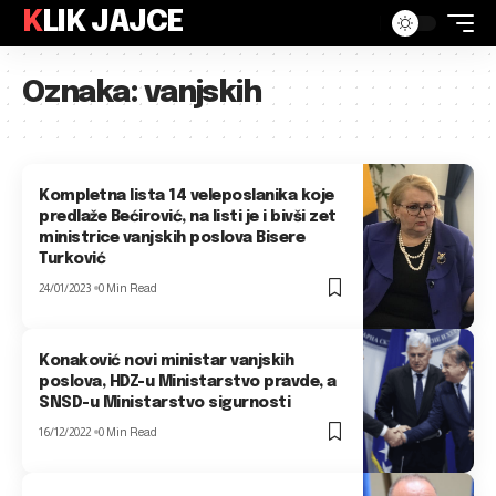
KLIK JAJCE
Oznaka:
vanjskih
Kompletna lista 14 veleposlanika koje
predlaže Bećirović, na listi je i bivši zet
ministrice vanjskih poslova Bisere
Turković
24/01/2023
0 Min Read
Konaković novi ministar vanjskih
poslova, HDZ-u Ministarstvo pravde, a
SNSD-u Ministarstvo sigurnosti
16/12/2022
0 Min Read