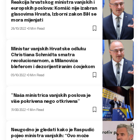
Reakcija hrvatskog ministra vanjskih i
europskih poslova: Komšić nije izabran
glasovima Hrvata, Izborni zakon BiH se
mora mijenjati
26/10/2022
0 Min Read
Ministar vanjskih Hrvatske odluku
Christiana Schmidta smatra
revolucionarnom, a Milanovića
bleferom i dezorijentiranim čovjekom
05/10/2022
0 Min Read
”Naša ministrica vanjskih poslova je
više pokrivena nego otkrivena”
31/08/2022
1 Min Read
Neugodno je gledati kako je Raspudić
pojeo ministra vanjskih: “Ovo može