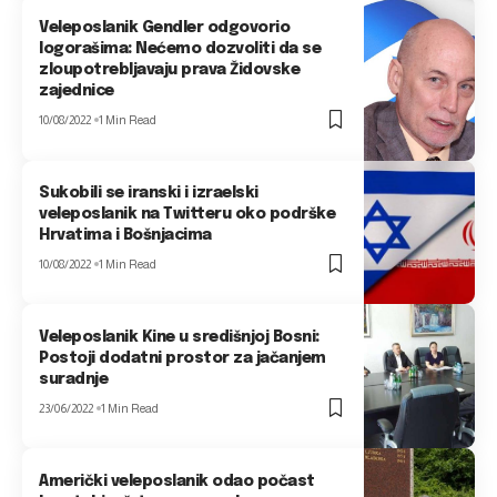
Veleposlanik Gendler odgovorio
logorašima: Nećemo dozvoliti da se
zloupotrebljavaju prava Židovske
zajednice
10/08/2022
1 Min Read
Sukobili se iranski i izraelski
veleposlanik na Twitteru oko podrške
Hrvatima i Bošnjacima
10/08/2022
1 Min Read
Veleposlanik Kine u središnjoj Bosni:
Postoji dodatni prostor za jačanjem
suradnje
23/06/2022
1 Min Read
Američki veleposlanik odao počast