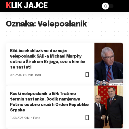
KLIK JAJCE
Oznaka:
Veleposlanik
Bild.ba ekskluzivno doznaje:
veleposlanik SAD-a Michael Murphy
sutra u Širokom Brijegu, evo s kim će
se sastati
01/02/2023
0 Min Read
Ruski veleposlanik u BiH: Tražimo
termin sastanka, Dodik namjerava
Putinu osobno uručiti Orden Republike
Srpske
11/01/2023
0 Min Read