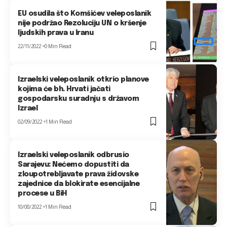
EU osudila što Komšićev veleposlanik
nije podržao Rezoluciju UN o kršenje
ljudskih prava u Iranu
22/11/2022
0 Min Read
Izraelski veleposlanik otkrio planove
kojima će bh. Hrvati jačati
gospodarsku suradnju s državom
Izrael
02/09/2022
1 Min Read
Izraelski veleposlanik odbrusio
Sarajevu: Nećemo dopustiti da
zloupotrebljavate prava židovske
zajednice da blokirate esencijalne
procese u BiH
10/08/2022
1 Min Read