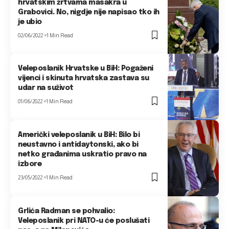
hrvatskim žrtvama masakra u
Grabovici. No, nigdje nije napisao tko ih
je ubio
02/06/2022
1 Min Read
Veleposlanik Hrvatske u BiH: Pogaženi
vijenci i skinuta hrvatska zastava su
udar na suživot
01/06/2022
1 Min Read
Američki veleposlanik u BiH: Bilo bi
neustavno i antidaytonski, ako bi
netko građanima uskratio pravo na
izbore
23/05/2022
1 Min Read
Grlića Radman se pohvalio:
Veleposlanik pri NATO-u će poslušati