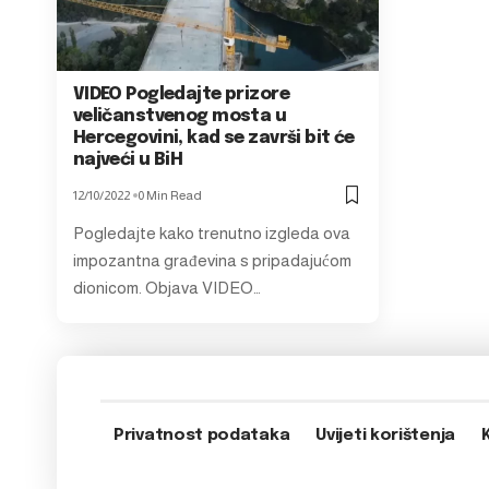
VIDEO Pogledajte prizore
veličanstvenog mosta u
Hercegovini, kad se završi bit će
najveći u BiH
12/10/2022
0 Min Read
Pogledajte kako trenutno izgleda ova
impozantna građevina s pripadajućom
dionicom. Objava VIDEO…
Privatnost podataka
Uvijeti korištenja