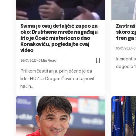
Svima je ovaj detaljčić zapeo za
Zastraš
oko: Društvene mreže nagađaju
skoro zg
što je Čović misteriozno dao
tren ga
Konakoviću, pogledajte ovaj
10/01/2023
0
video
Incident s
26/01/2023
0 Min Read
dogodio 1.
Prilikom čestitanja, primjećeno je da
lider HDZ-a Dragan Čović na tajnovit
način…