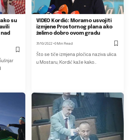
kako su
VIDEO Kordić: Moramo usvojiti
avili
izmjene Prostornog plana ako
 nad
želimo dobro ovom gradu
31/10/2022
0 Min Read
Što se tiče izmjena pločica naziva ulica
Šušnjar
u Mostaru, Kordić kaže kako…
d