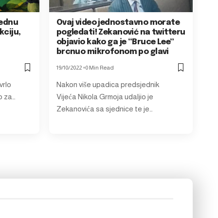
jednu
Ovaj video jednostavno morate
kciju,
pogledati! Zekanović na twitteru
j
objavio kako ga je “Bruce Lee”
brcnuo mikrofonom po glavi
19/10/2022
0 Min Read
vrlo
Nakon više upadica predsjednik
o za…
Vijeća Nikola Grmoja udaljio je
Zekanovića sa sjednice te je…