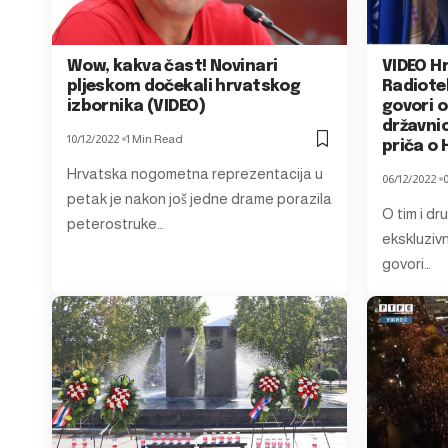
Wow, kakva čast! Novinari
VIDEO H
pljeskom dočekali hrvatskog
Radiotel
izbornika (VIDEO)
govori o
državnic
10/12/2022
1 Min Read
priča o 
Hrvatska nogometna reprezentacija u
06/12/2022
petak je nakon još jedne drame porazila
O tim i dr
peterostruke…
ekskluziv
govori…