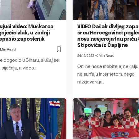
ujući video: Muškarca
VIDEO Dašak divljeg zapa
nječio vlak, u zadnji
srcu Hercegovine: pogle
 spasio zaposlenik
novu nevjerojatnu priču
Stipovića iz Čapljine
 Min Read
26/12/2022
0 Min Read
e dogodio u Biharu, slučaj se
Oni ne nose mobitele, ne šalju
 siječnja, a video…
ne surfaju internetom, nego
razgovaraju…