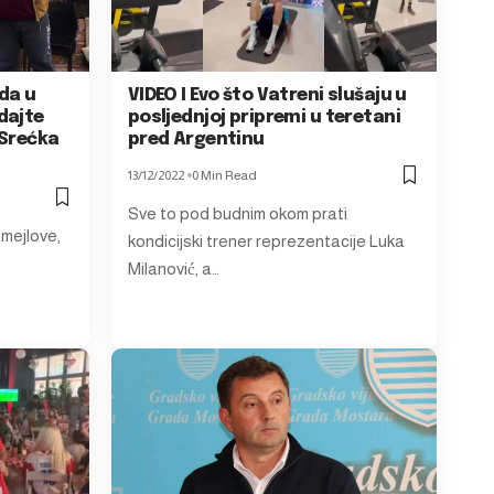
da u
VIDEO I Evo što Vatreni slušaju u
dajte
posljednjoj pripremi u teretani
 Srećka
pred Argentinu
13/12/2022
0 Min Read
Sve to pod budnim okom prati
 mejlove,
kondicijski trener reprezentacije Luka
Milanović, a…