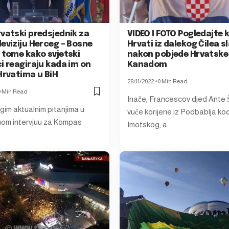
rvatski predsjednik za
VIDEO I FOTO Pogledajte 
eviziju Herceg – Bosne
Hrvati iz dalekog Čilea sl
 tome kako svjetski
nakon pobjede Hrvatske
i reagiraju kada im on
Kanadom
Hrvatima u BiH
28/11/2022
0 Min Read
0 Min Read
Inače, Francescov djed Ante 
ugim aktualnim pitanjima u
vuče korijene iz Podbablja ko
nom intervjuu za Kompas
Imotskog, a…