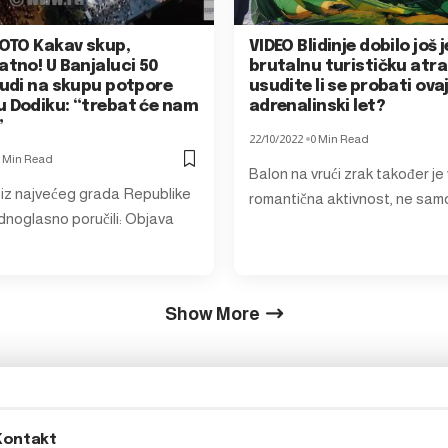
FOTO Kakav skup,
VIDEO Blidinje dobilo još 
atno! U Banjaluci 50
brutalnu turističku atra
judi na skupu potpore
usudite li se probati ova
u Dodiku: “trebat će nam
adrenalinski let?
”
22/10/2022
0 Min Read
 Min Read
Balon na vrući zrak također je 
 iz najvećeg grada Republike
romantična aktivnost, ne sam
dnoglasno poručili: Objava
Show More
Kontakt