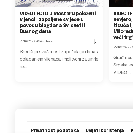
VIDEO I FOTO U Mostaru položeni
VIDEO I 
vijenci i zapaljene svijeće u
nevjeroj
povodu blagdana Svi sveti i
tisuća l
Dušnog dana
Milorad
veći trg
31/10/2022
0 Min Read
25/10/2022
0
Središnja svečanost započela je danas
Građni su
polaganjem vijenaca i molitvom za umrle
Srpske je
na…
VIDEO I…
Privatnost podataka
Uvijeti korištenja