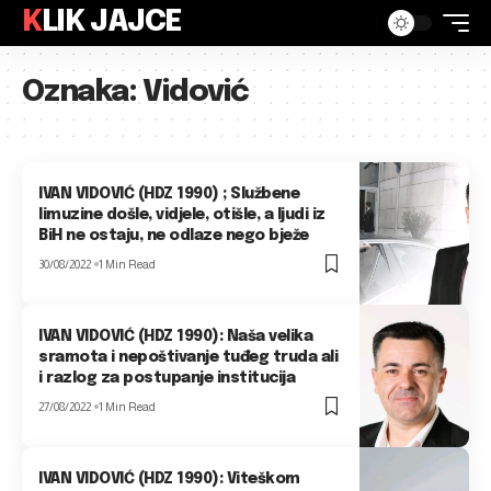
KLIK JAJCE
Oznaka:
Vidović
IVAN VIDOVIĆ (HDZ 1990) ; Službene
limuzine došle, vidjele, otišle, a ljudi iz
BiH ne ostaju, ne odlaze nego bježe
30/08/2022
1 Min Read
IVAN VIDOVIĆ (HDZ 1990): Naša velika
sramota i nepoštivanje tuđeg truda ali
i razlog za postupanje institucija
27/08/2022
1 Min Read
IVAN VIDOVIĆ (HDZ 1990): Viteškom