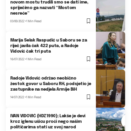
novom mostu trudili smo se dati ime,
spriječimo ga nazvati “Mostom
nesreće”
03/08/2022
1 Min Read
Marija Selak Raspudić u Saboru se za
riječ javila čak 422 puta, a Radoje
Vidović čak tri puta
16/07/2022
1 Min Read
Radoje Vidović održao neobično
žestok govor u Saboru RH, podsjetio je
zastupnike na nedjela Armije BiH
14/07/2022
1 Min Read
IVAN VIDOVIĆ (HDZ1990); Lakše je devi
kroz iglenu ušicu proći nego našim
političarima stati uz svoj narod