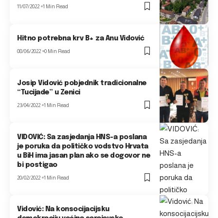
11/07/2022
1 Min Read
Hitno potrebna krv B+ za Anu Vidović
08/06/2022
0 Min Read
Josip Vidović pobjednik tradicionalne
“Tucijade” u Zenici
23/04/2022
1 Min Read
VIDOVIĆ: Sa zasjedanja HNS-a poslana
je poruka da političko vodstvo Hrvata
u BiH ima jasan plan ako se dogovor ne
bi postigao
20/02/2022
1 Min Read
Vidović: Na konsocijacijsku