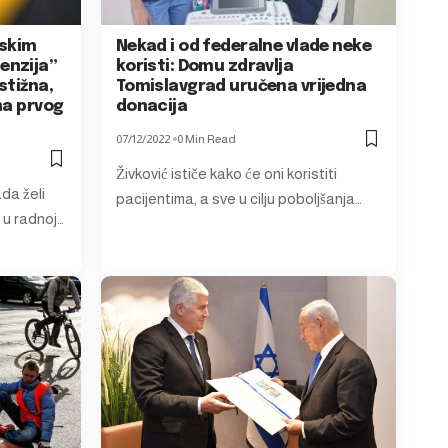
nskim
Nekad i od federalne vlade neke
enzija”
koristi: Domu zdravlja
stižna,
Tomislavgrad uručena vrijedna
ma prvog
donacija
07/12/2022
0 Min Read
Živković ističe kako će oni koristiti
da želi
pacijentima, a sve u cilju poboljšanja…
 u radnoj…