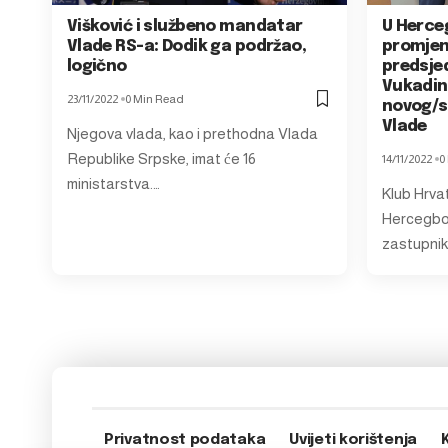
Višković i službeno mandatar
U Herce
Vlade RS-a: Dodik ga podržao,
promjen
logično
predsje
Vukadin
23/11/2022
0 Min Read
novog/s
Vlade
Njegova vlada, kao i prethodna Vlada
Republike Srpske, imat će 16
14/11/2022
0
ministarstva.…
Klub Hrvat
Hercegbos
zastupnik
Privatnost podataka
Uvijeti korištenja