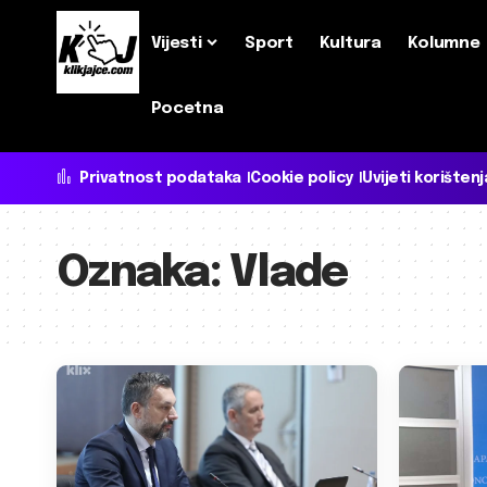
Vijesti
Sport
Kultura
Kolumne
Pocetna
Privatnost podataka
Cookie policy
Uvijeti korištenj
Oznaka:
Vlade