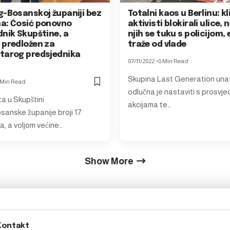
g-Bosanskoj županiji bez
Totalni kaos u Berlinu: k
a: Ćosić ponovno
aktivisti blokirali ulice, 
dnik Skupštine, a
njih se tuku s policijom, 
 predložen za
traže od vlade
tarog predsjednika
07/11/2022
0 Min Read
Skupina Last Generation una
 Min Read
odlučna je nastaviti s prosvje
a u Skupštini
akcijama te…
anske županije broji 17
a, a voljom većine…
Show More
Kontakt