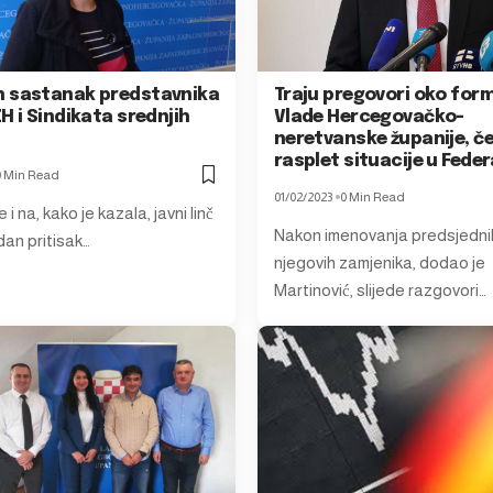
 sastanak predstavnika
Traju pregovori oko for
H i Sindikata srednjih
Vlade Hercegovačko-
neretvanske županije, č
rasplet situacije u Feder
0 Min Read
01/02/2023
0 Min Read
 i na, kako je kazala, javni linč
Nakon imenovanja predsjednik
dan pritisak…
njegovih zamjenika, dodao je
Martinović, slijede razgovori…