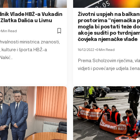
dnik Vlade HBŽ-a Vukadin
Životni uspjeh na balka
Zlatka Dalića u Livnu
prostorima ”njemačka p
mogla bi postati teže do
0 Min Read
ako je suditi po tvrdnja
čovjeka njemačke vlade
valnosti ministrica znanosti,
 kulture i športa HBŽ-a
16/12/2022
0 Min Read
Nakić…
Prema Scholzovim riječima, vla
vidjeti i povećanje udjela žena