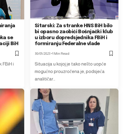
miranja
Sitarski: Za stranke HNS BiH bilo
bi opasno zaobići Bošnjački klub
eka se
u izboru dopredsjednika FBiH i
aciji BiH
formiranju Federalne vlade
30/01/2023
1 Min Read
 FBiH i
Situacija u kojoj je tako nešto uopće
mogućno prouzročena je, podsjeća
analitičar…