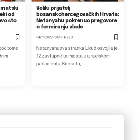
limatski
Veliki prijatelj
neki od
bosanskohercegovačkih Hrvata:
evo što
Netanyahu pokrenuo pregovore
o formiranju vlade
04/11/2022
0 Min Read
toč tome
Netanyahuova stranka Likud osvojila je
dnim
32 zastupnička mjesta u izraelskom
parlamentu, Knesetu,…