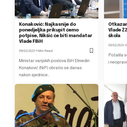
Konaković: Najkasnije do
Otkazan
ponedjeljka prikupit ćemo
Vlade ŽZ
potpise, Nikšić će biti mandatar
škola
Vlade FBiH
03/02/2023
09/02/2023
1 Min Read
Požalila se
Ministar vanjskih poslova BiH Elmedin
i neoprav
Konaković (NiP) obratio se danas
nakon sjednice…