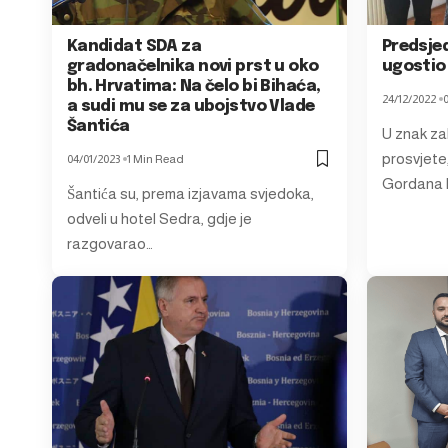
Kandidat SDA za
Predsje
gradonačelnika novi prst u oko
ugostio 
bh. Hrvatima: Na čelo bi Bihaća,
24/12/2022
a sudi mu se za ubojstvo Vlade
Šantića
U znak zah
prosvjete,
04/01/2023
1 Min Read
Gordana 
Šantića su, prema izjavama svjedoka,
odveli u hotel Sedra, gdje je
razgovarao…