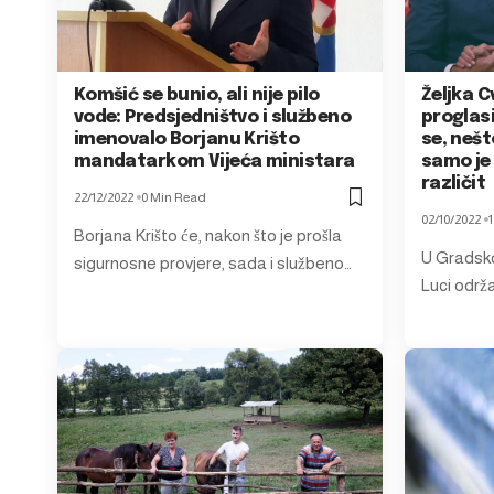
Komšić se bunio, ali nije pilo
Željka C
vode: Predsjedništvo i službeno
proglasi
imenovalo Borjanu Krišto
se, nešt
mandatarkom Vijeća ministara
samo je
različit
22/12/2022
0 Min Read
02/10/2022
Borjana Krišto će, nakon što je prošla
U Gradsk
sigurnosne provjere, sada i službeno…
Luci održ