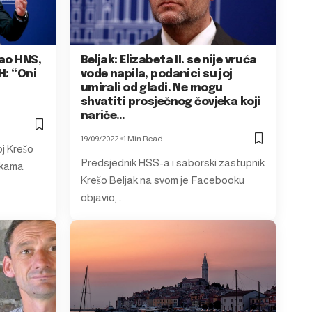
žao HNS,
Beljak: Elizabeta II. se nije vruća
H: “Oni
vode napila, podanici su joj
umirali od gladi. Ne mogu
shvatiti prosječnog čovjeka koji
nariče…
19/09/2022
1 Min Read
j Krešo
Predsjednik HSS-a i saborski zastupnik
nkama
Krešo Beljak na svom je Facebooku
objavio,…