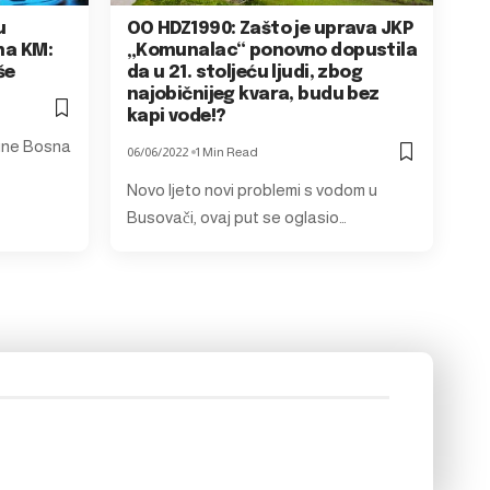
u
OO HDZ1990: Zašto je uprava JKP
ona KM:
„Komunalac“ ponovno dopustila
še
da u 21. stoljeću ljudi, zbog
najobičnijeg kvara, budu bez
kapi vode!?
dine Bosna
06/06/2022
1 Min Read
Novo ljeto novi problemi s vodom u
Busovači, ovaj put se oglasio…