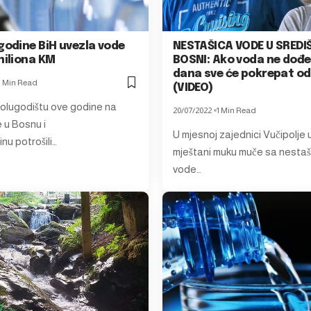
godine BiH uvezla vode
NESTAŠICA VODE U SRED
miliona KM
BOSNI: Ako voda ne dođe
dana sve će pokrepat od
1 Min Read
(VIDEO)
olugodištu ove godine na
20/07/2022
1 Min Read
 u Bosnu i
U mjesnoj zajednici Vučipolje
nu potrošili…
mještani muku muče sa nesta
vode…