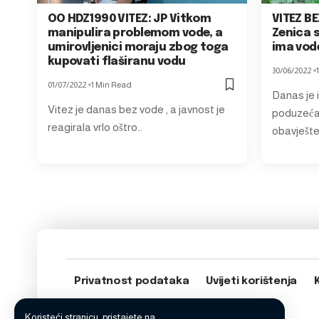
OO HDZ1990 VITEZ: JP Vitkom
VITEZ BE
manipulira problemom vode, a
Zenica 
umirovljenici moraju zbog toga
ima vode
kupovati flaširanu vodu
30/06/2022
01/07/2022
1 Min Read
Danas je 
Vitez je danas bez vode , a javnost je
poduzeća 
reagirala vrlo oštro…
obavješte
Privatnost podataka
Uvijeti korištenja
Koristeći stranicu, pristajete na