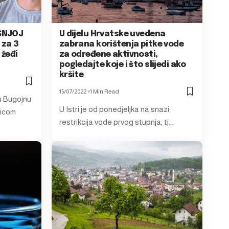
IŠNJOJ
U dijelu Hrvatske uvedena
 za 3
zabrana korištenja pitke vode
 žeđi
za određene aktivnosti,
pogledajte koje i što slijedi ako
kršite
15/07/2022
1 Min Read
 u Bugojnu
U Istri je od ponedjeljka na snazi
šicom
restrikcija vode prvog stupnja, tj.…