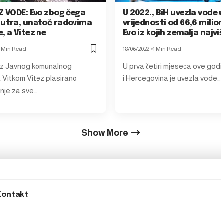
Z VODE: Evo zbog čega
U 2022., BiH uvezla vode 
sutra, unatoč radovima
vrijednosti od 66,6 mili
, a Vitez ne
Evo iz kojih zemalja najvi
1 Min Read
18/06/2022
1 Min Read
iz Javnog komunalnog
U prva četiri mjeseca ove go
Vitkom Vitez plasirano
i Hercegovina je uvezla vode…
nje za sve…
Show More
Kontakt