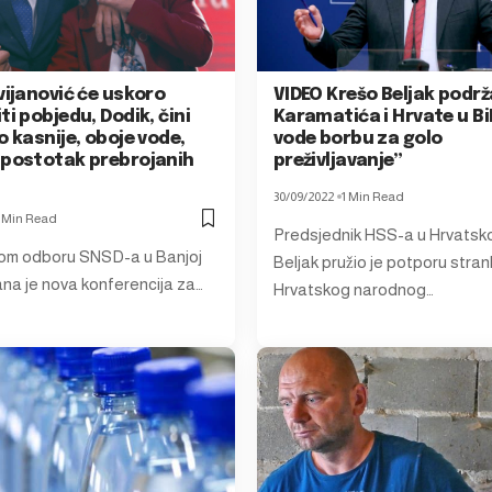
vijanović će uskoro
VIDEO Krešo Beljak podr
ti pobjedu, Dodik, čini
Karamatića i Hrvate u Bi
o kasnije, oboje vode,
vode borbu za golo
 postotak prebrojanih
preživljavanje”
30/09/2022
1 Min Read
1 Min Read
Predsjednik HSS-a u Hrvatsko
om odboru SNSD-a u Banjoj
Beljak pružio je potporu stra
ana je nova konferencija za…
Hrvatskog narodnog…