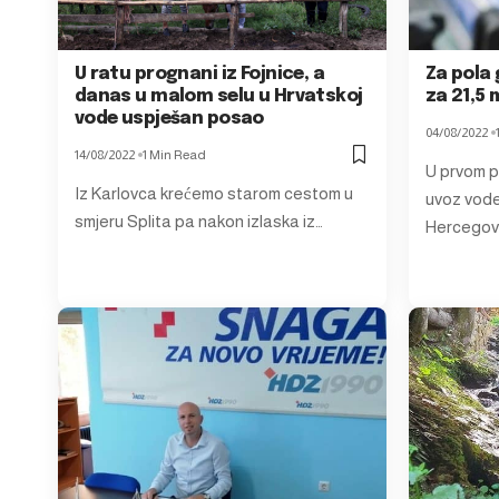
U ratu prognani iz Fojnice, a
Za pola 
danas u malom selu u Hrvatskoj
za 21,5 
vode uspješan posao
04/08/2022
14/08/2022
1 Min Read
U prvom p
Iz Karlovca krećemo starom cestom u
uvoz vode
smjeru Splita pa nakon izlaska iz…
Hercegovi