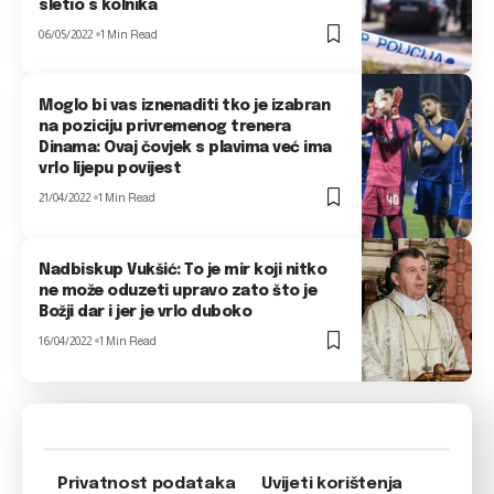
sletio s kolnika
06/05/2022
1 Min Read
Moglo bi vas iznenaditi tko je izabran
na poziciju privremenog trenera
Dinama: Ovaj čovjek s plavima već ima
vrlo lijepu povijest
21/04/2022
1 Min Read
Nadbiskup Vukšić: To je mir koji nitko
ne može oduzeti upravo zato što je
Božji dar i jer je vrlo duboko
16/04/2022
1 Min Read
Privatnost podataka
Uvijeti korištenja