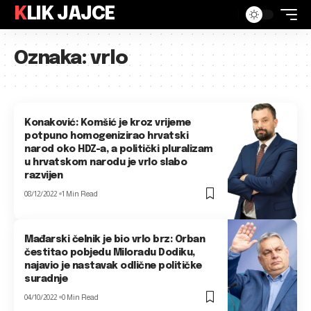
KLIK JAJCE
Oznaka:
vrlo
Konaković: Komšić je kroz vrijeme
potpuno homogenizirao hrvatski
narod oko HDZ-a, a politički pluralizam
u hrvatskom narodu je vrlo slabo
razvijen
08/12/2022
1 Min Read
Mađarski čelnik je bio vrlo brz: Orban
čestitao pobjedu Miloradu Dodiku,
najavio je nastavak odlične političke
suradnje
04/10/2022
0 Min Read