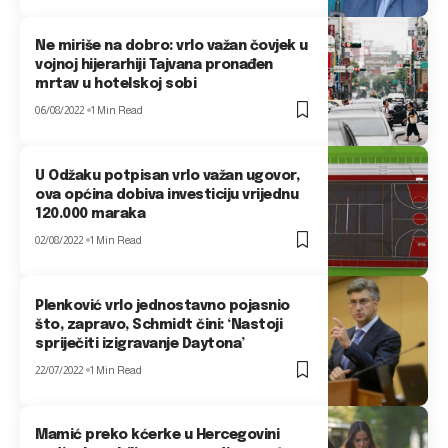
Ne miriše na dobro: vrlo važan čovjek u
vojnoj hijerarhiji Tajvana pronađen
mrtav u hotelskoj sobi
06/08/2022
1 Min Read
U Odžaku potpisan vrlo važan ugovor,
ova općina dobiva investiciju vrijednu
120.000 maraka
02/08/2022
1 Min Read
Plenković vrlo jednostavno pojasnio
što, zapravo, Schmidt čini: ‘Nastoji
spriječiti izigravanje Daytona’
22/07/2022
1 Min Read
Mamić preko kćerke u Hercegovini