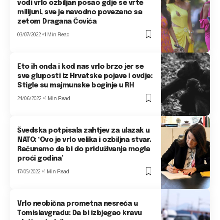
vodi vrlo ozbiljan posao gdje se vrte
milijuni, sve je navodno povezano sa
zetom Dragana Čovića
03/07/2022
1 Min Read
Eto ih onda i kod nas vrlo brzo jer se
sve gluposti iz Hrvatske pojave i ovdje:
Stigle su majmunske boginje u RH
24/06/2022
1 Min Read
Švedska potpisala zahtjev za ulazak u
NATO: ‘Ovo je vrlo velika i ozbiljna stvar.
Računamo da bi do priduživanja mogla
proći godina’
17/05/2022
1 Min Read
Vrlo neobična prometna nesreća u
Tomislavgradu: Da bi izbjegao kravu